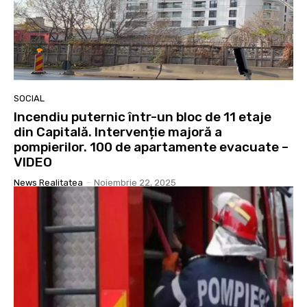
SOCIAL
Incendiu puternic într-un bloc de 11 etaje
din Capitală. Intervenție majoră a
pompierilor. 100 de apartamente evacuate –
VIDEO
News Realitatea
-
Noiembrie 22, 2025