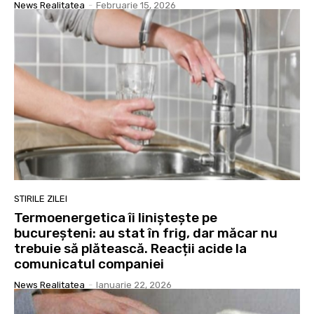
News Realitatea
-
Februarie 15, 2026
STIRILE ZILEI
Termoenergetica îi liniștește pe
bucureșteni: au stat în frig, dar măcar nu
trebuie să plătească. Reacții acide la
comunicatul companiei
News Realitatea
-
Ianuarie 22, 2026