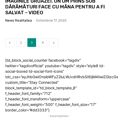
IMAGINILE GROAZEI. UN OM PRINS SUB
DĂRÂMĂTURI FACE CU MÂNA PENTRU A FI
SALVAT – VIDEO
News Realitatea
-
Octombrie 17, 2025
2
3
4
[td_block_social_counter facebook=”tagdiv”
twitter=”tagdivofficial” youtube=”tagdiv” style=”style8 td-
social-boxed td-social-font-icons”
tdc_css=”eyJhbGwiOnsibWFyZ2luLWJvdHRvbSI6IjM4IiwiZGlz
custom_title=”Stay Connected”
block_template_id=”td_block_template_8″
f_header_font_family=”712″
f_header_font_transform=”uppercase”
f_header_font_weight=”500″ f_header_font_size=”17″
border_color=”#dd3333″]
- Advertisement -