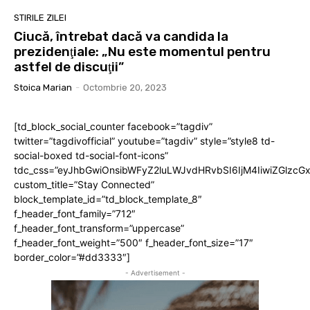
STIRILE ZILEI
Ciucă, întrebat dacă va candida la
prezidenţiale: „Nu este momentul pentru
astfel de discuţii”
Stoica Marian
-
Octombrie 20, 2023
[td_block_social_counter facebook=”tagdiv”
twitter=”tagdivofficial” youtube=”tagdiv” style=”style8 td-
social-boxed td-social-font-icons”
tdc_css=”eyJhbGwiOnsibWFyZ2luLWJvdHRvbSI6IjM4IiwiZGlz
custom_title=”Stay Connected”
block_template_id=”td_block_template_8″
f_header_font_family=”712″
f_header_font_transform=”uppercase”
f_header_font_weight=”500″ f_header_font_size=”17″
border_color=”#dd3333″]
- Advertisement -