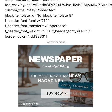
tdc_css=”eyJhbGwiOnsibWFyZ2luLWJvdHRvbSI6IjM4IiwiZGlz
custom_title=”Stay Connected”
block_template_id=”td_block_template_8″
f_header_font_family=”712″
f_header_font_transform=”uppercase”
f_header_font_weight=”500″ f_header_font_size=”17″
border_color=”#dd3333″]
- Advertisement -