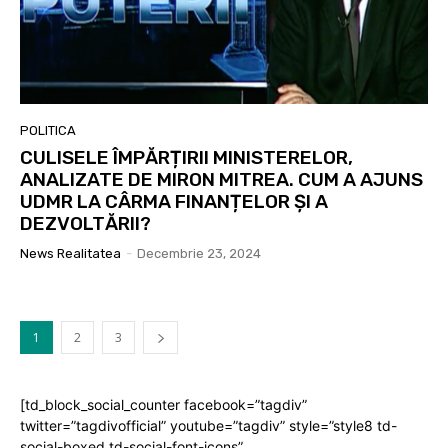
POLITICA
CULISELE ÎMPĂRȚIRII MINISTERELOR,
ANALIZATE DE MIRON MITREA. CUM A AJUNS
UDMR LA CÂRMA FINANȚELOR ȘI A
DEZVOLTĂRII?
News Realitatea
-
Decembrie 23, 2024
1
2
3
[td_block_social_counter facebook=”tagdiv”
twitter=”tagdivofficial” youtube=”tagdiv” style=”style8 td-
social-boxed td-social-font-icons”