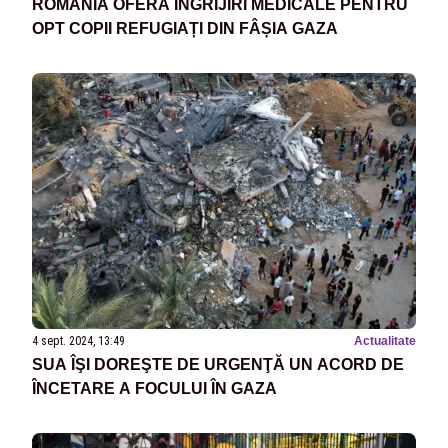
ROMÂNIA OFERĂ ÎNGRIJIRI MEDICALE PENTRU
OPT COPII REFUGIAȚI DIN FÂȘIA GAZA
4 sept. 2024, 13:49
Actualitate
SUA ÎŞI DOREŞTE DE URGENŢĂ UN ACORD DE
ÎNCETARE A FOCULUI ÎN GAZA