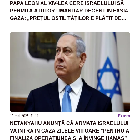
PAPA LEON AL XIV-LEA CERE ISRAELULUI SĂ
PERMITĂ AJUTOR UMANITAR DECENT ÎN FÂȘIA
GAZA: „PREȚUL OSTILITĂȚILOR E PLĂTIT DE
COPII ȘI BOLNAVI”
13 mai 2025, 21:11
Extern
NETANYAHU ANUNȚĂ CĂ ARMATA ISRAELULUI
VA INTRA ÎN GAZA ZILELE VIITOARE ”PENTRU A
FINALIZA OPERAȚIUNEA ȘI A ÎNVINGE HAMAS”