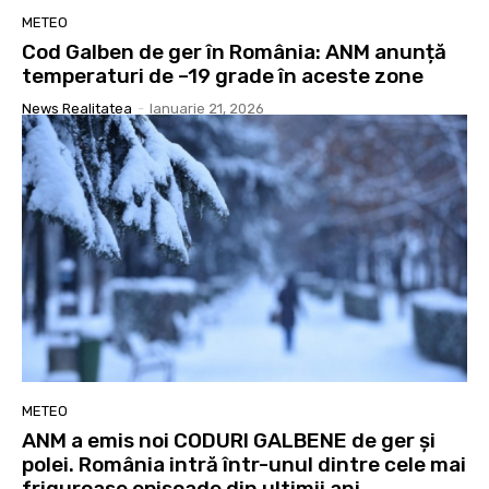
METEO
Cod Galben de ger în România: ANM anunță
temperaturi de –19 grade în aceste zone
News Realitatea
-
Ianuarie 21, 2026
METEO
ANM a emis noi CODURI GALBENE de ger și
polei. România intră într-unul dintre cele mai
friguroase episoade din ultimii ani