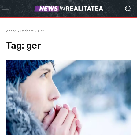
Acasă
Etichete
Ger
Tag:
ger