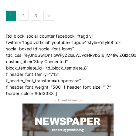
1
2
3
[td_block_social_counter facebook=”tagdiv”
twitter=”tagdivofficial” youtube=”tagdiv” style=”style8 td-
social-boxed td-social-font-icons”
tdc_css=”eyJhbGwiOnsibWFyZ2luLWJvdHRvbSI6IjM4IiwiZGlz
custom_title=”Stay Connected”
block_template_id=”td_block_template_8″
f_header_font_family=”712″
f_header_font_transform=”uppercase”
f_header_font_weight=”500″ f_header_font_size=”17″
border_color=”#dd3333″]
- Advertisement -