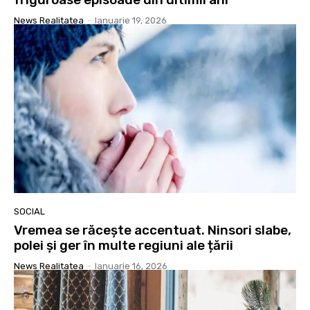
News Realitatea
-
Ianuarie 19, 2026
SOCIAL
Vremea se răcește accentuat. Ninsori slabe,
polei și ger în multe regiuni ale țării
News Realitatea
-
Ianuarie 16, 2026