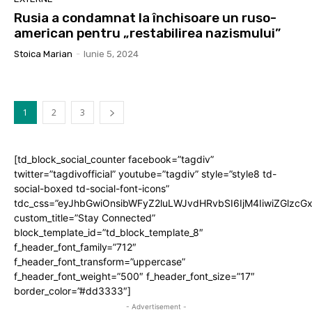
Rusia a condamnat la închisoare un ruso-
american pentru „restabilirea nazismului”
Stoica Marian
-
Iunie 5, 2024
1
2
3
[td_block_social_counter facebook=”tagdiv”
twitter=”tagdivofficial” youtube=”tagdiv” style=”style8 td-
social-boxed td-social-font-icons”
tdc_css=”eyJhbGwiOnsibWFyZ2luLWJvdHRvbSI6IjM4IiwiZGlz
custom_title=”Stay Connected”
block_template_id=”td_block_template_8″
f_header_font_family=”712″
f_header_font_transform=”uppercase”
f_header_font_weight=”500″ f_header_font_size=”17″
border_color=”#dd3333″]
- Advertisement -