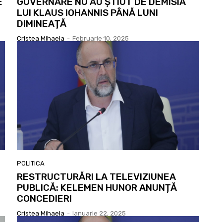
E
GUVERNARE NU AU ȘTIUT DE DEMISIA
LUI KLAUS IOHANNIS PÂNĂ LUNI
DIMINEAȚĂ
Cristea Mihaela
-
Februarie 10, 2025
POLITICA
RESTRUCTURĂRI LA TELEVIZIUNEA
PUBLICĂ: KELEMEN HUNOR ANUNȚĂ
CONCEDIERI
Cristea Mihaela
-
Ianuarie 22, 2025