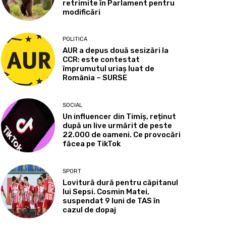
retrimite în Parlament pentru
modificări
POLITICA
AUR a depus două sesizări la
CCR: este contestat
împrumutul uriaș luat de
România – SURSE
SOCIAL
Un influencer din Timiș, reținut
după un live urmărit de peste
22.000 de oameni. Ce provocări
făcea pe TikTok
SPORT
Lovitură dură pentru căpitanul
lui Sepsi. Cosmin Matei,
suspendat 9 luni de TAS în
cazul de dopaj