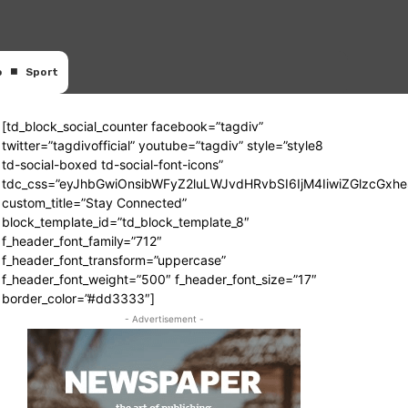
o
Sport
[td_block_social_counter facebook=”tagdiv”
twitter=”tagdivofficial” youtube=”tagdiv” style=”style8
td-social-boxed td-social-font-icons”
tdc_css=”eyJhbGwiOnsibWFyZ2luLWJvdHRvbSI6IjM4IiwiZGlzcGx
custom_title=”Stay Connected”
block_template_id=”td_block_template_8″
f_header_font_family=”712″
f_header_font_transform=”uppercase”
f_header_font_weight=”500″ f_header_font_size=”17″
border_color=”#dd3333″]
- Advertisement -