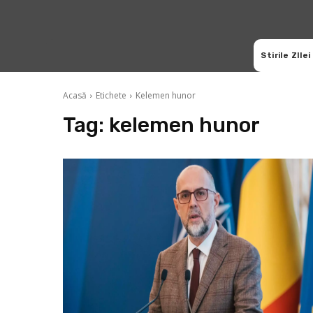
Stirile ZIlei
Acasă
Etichete
Kelemen hunor
Tag:
kelemen hunor