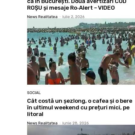
ca în București. Două avertizări COD
ROȘU și mesaje Ro‑Alert – VIDEO
News Realitatea
-
Iulie 2, 2026
SOCIAL
Cât costă un șezlong, o cafea și o bere
în ultimul weekend cu prețuri mici, pe
litoral
News Realitatea
-
Iunie 28, 2026