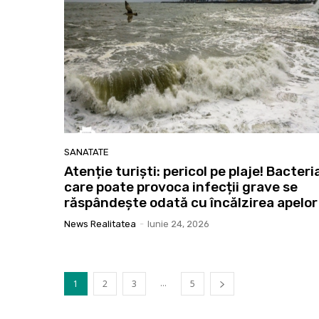
SANATATE
Atenție turiști: pericol pe plaje! Bacteri
care poate provoca infecții grave se
răspândește odată cu încălzirea apelor
News Realitatea
-
Iunie 24, 2026
...
1
2
3
5