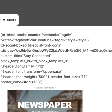
o
Sport
[td_block_social_counter facebook=”tagdiv”
twitter=”tagdivofficial” youtube=”tagdiv” style=”style8
td-social-boxed td-social-font-icons”
tdc_css=”eyJhbGwiOnsibWFyZ2luLWJvdHRvbSI6IjM4IiwiZGlzcGx
custom_title=”Stay Connected”
block_template_id=”td_block_template_8″
f_header_font_family=”712″
f_header_font_transform=”uppercase”
f_header_font_weight=”500″ f_header_font_size=”17″
border_color=”#dd3333″]
- Advertisement -