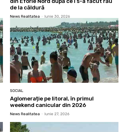
din Eforie Nord după ce i s-a făcut rău
de la căldură
News Realitatea
-
Iunie 30, 2026
SOCIAL
Aglomerație pe litoral, în primul
weekend canicular din 2026
News Realitatea
-
Iunie 27, 2026