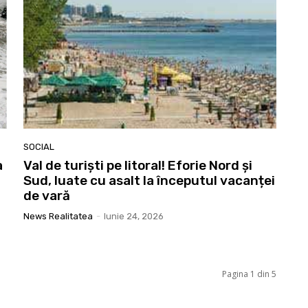
SOCIAL
a
Val de turiști pe litoral! Eforie Nord și
Sud, luate cu asalt la începutul vacanței
de vară
News Realitatea
-
Iunie 24, 2026
Pagina 1 din 5