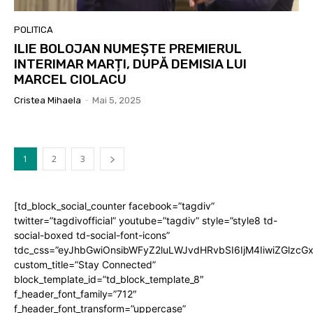
POLITICA
ILIE BOLOJAN NUMEȘTE PREMIERUL
INTERIMAR MARȚI, DUPĂ DEMISIA LUI
MARCEL CIOLACU
Cristea Mihaela
-
Mai 5, 2025
1
2
3
[td_block_social_counter facebook=”tagdiv”
twitter=”tagdivofficial” youtube=”tagdiv” style=”style8 td-
social-boxed td-social-font-icons”
tdc_css=”eyJhbGwiOnsibWFyZ2luLWJvdHRvbSI6IjM4IiwiZGlz
custom_title=”Stay Connected”
block_template_id=”td_block_template_8″
f_header_font_family=”712″
f_header_font_transform=”uppercase”