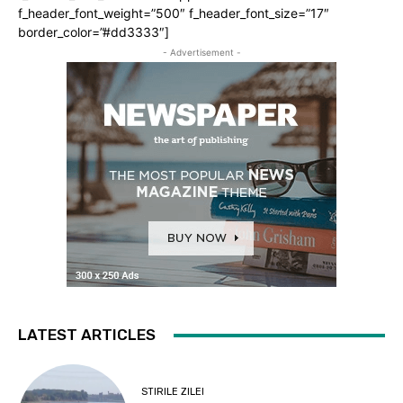
f_header_font_weight=”500″ f_header_font_size=”17″
border_color=”#dd3333″]
- Advertisement -
LATEST ARTICLES
STIRILE ZILEI