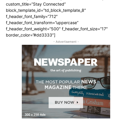
custom_title=”Stay Connected”
block_template_id=”td_block_template_8″
f_header_font_family=”712″
f_header_font_transform=”uppercase”
f_header_font_weight=”500″ f_header_font_size=”17″
border_color=”#dd3333″]
- Advertisement -