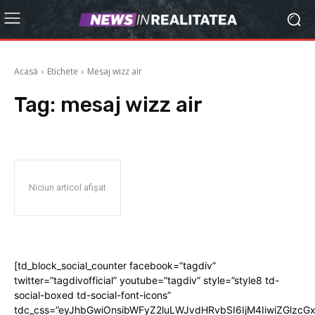
Acasă
Etichete
Mesaj wizz air
Tag:
mesaj wizz air
Niciun articol afișat
[td_block_social_counter facebook=”tagdiv”
twitter=”tagdivofficial” youtube=”tagdiv” style=”style8 td-
social-boxed td-social-font-icons”
tdc_css=”eyJhbGwiOnsibWFyZ2luLWJvdHRvbSI6IjM4IiwiZGlz