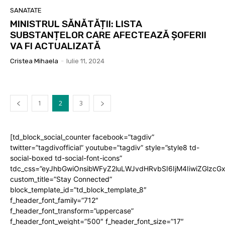
SANATATE
MINISTRUL SĂNĂTĂȚII: LISTA
SUBSTANȚELOR CARE AFECTEAZĂ ȘOFERII
VA FI ACTUALIZATĂ
Cristea Mihaela
-
Iulie 11, 2024
1
2
3
[td_block_social_counter facebook=”tagdiv”
twitter=”tagdivofficial” youtube=”tagdiv” style=”style8 td-
social-boxed td-social-font-icons”
tdc_css=”eyJhbGwiOnsibWFyZ2luLWJvdHRvbSI6IjM4IiwiZGlz
custom_title=”Stay Connected”
block_template_id=”td_block_template_8″
f_header_font_family=”712″
f_header_font_transform=”uppercase”
f_header_font_weight=”500″ f_header_font_size=”17″