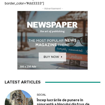
border_color=”#dd3333″]
- Advertisement -
LATEST ARTICLES
SOCIAL
Încep lucrările de punere în
siguranță a blocului distrus de