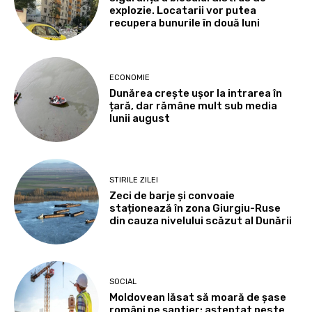
explozie. Locatarii vor putea
recupera bunurile în două luni
ECONOMIE
Dunărea crește ușor la intrarea în
țară, dar rămâne mult sub media
lunii august
STIRILE ZILEI
Zeci de barje și convoaie
staționează în zona Giurgiu-Ruse
din cauza nivelului scăzut al Dunării
SOCIAL
Moldovean lăsat să moară de șase
români pe șantier: așteptat peste