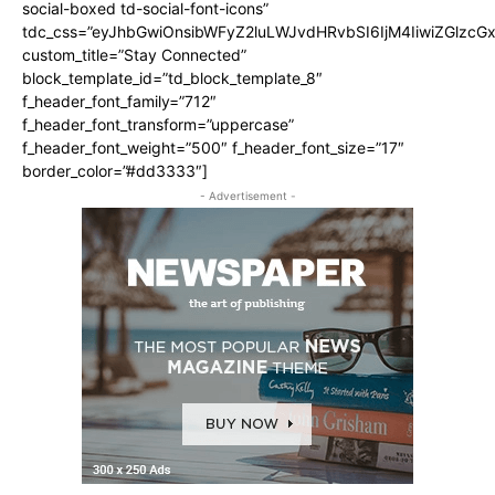
social-boxed td-social-font-icons”
tdc_css=”eyJhbGwiOnsibWFyZ2luLWJvdHRvbSI6IjM4IiwiZGlz
custom_title=”Stay Connected”
block_template_id=”td_block_template_8″
f_header_font_family=”712″
f_header_font_transform=”uppercase”
f_header_font_weight=”500″ f_header_font_size=”17″
border_color=”#dd3333″]
- Advertisement -