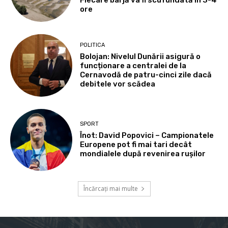
Fiecare barjă va fi scufundată în 3-4
ore
POLITICA
Bolojan: Nivelul Dunării asigură o
funcționare a centralei de la
Cernavodă de patru-cinci zile dacă
debitele vor scădea
SPORT
Înot: David Popovici – Campionatele
Europene pot fi mai tari decât
mondialele după revenirea rușilor
Încărcați mai multe