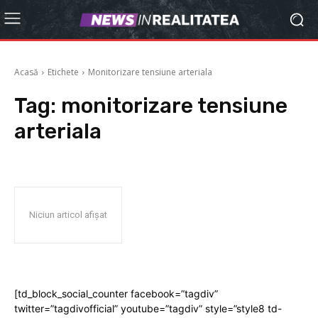
Acasă
Etichete
Monitorizare tensiune arteriala
Tag:
monitorizare tensiune
arteriala
Niciun articol afișat
[td_block_social_counter facebook=”tagdiv”
twitter=”tagdivofficial” youtube=”tagdiv” style=”style8 td-