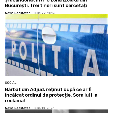
București. Trei tineri sunt cercetați
News Realitatea
-
Iulie 22, 2026
SOCIAL
Bărbat din Adjud, reținut după ce ar fi
încălcat ordinul de protecție. Sora lui l-a
reclamat
News Realitatea
-
Iulie 10, 2026