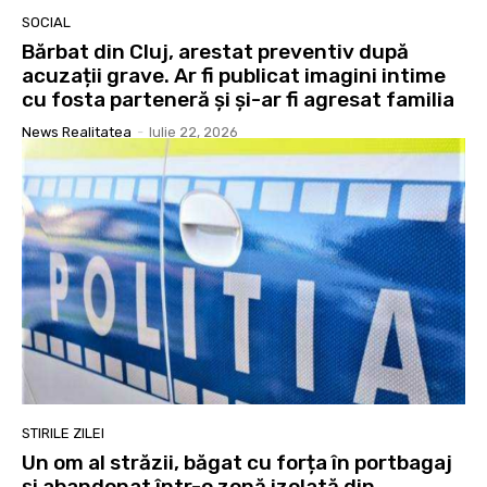
SOCIAL
Bărbat din Cluj, arestat preventiv după
acuzații grave. Ar fi publicat imagini intime
cu fosta parteneră și și-ar fi agresat familia
News Realitatea
-
Iulie 22, 2026
STIRILE ZILEI
Un om al străzii, băgat cu forța în portbagaj
și abandonat într-o zonă izolată din