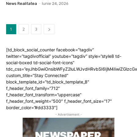
News Realitatea
-
Iunie 24, 2026
1
2
3
[td_block_social_counter facebook=”tagdiv”
twitter=”tagdivofficial” youtube=”tagdiv” style=”style8 td-
social-boxed td-social-font-icons”
tdc_css=”eyJhbGwiOnsibWFyZ2luLWJvdHRvbSI6IjM4IiwiZGlz
custom_title=”Stay Connected”
block_template_id=”td_block_template_8″
f_header_font_family=”712″
f_header_font_transform=”uppercase”
f_header_font_weight=”500″ f_header_font_size=”17″
border_color=”#dd3333″]
- Advertisement -