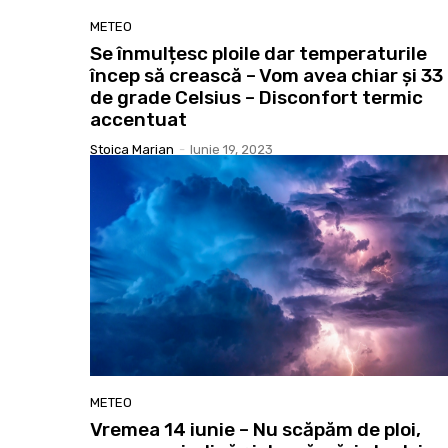
METEO
Se înmulțesc ploile dar temperaturile
încep să crească – Vom avea chiar și 33
de grade Celsius – Disconfort termic
accentuat
Stoica Marian
-
Iunie 19, 2023
METEO
Vremea 14 iunie – Nu scăpăm de ploi,