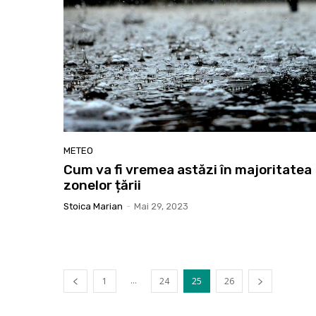
METEO
Cum va fi vremea astăzi în majoritatea
zonelor țării
Stoica Marian
-
Mai 29, 2023
...
1
24
25
26