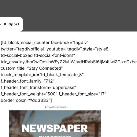
o
Sport
[td_block_social_counter facebook=”tagdiv”
twitter=”tagdivofficial” youtube=”tagdiv” style=”style8
td-social-boxed td-social-font-icons”
tdc_css=”eyJhbGwiOnsibWFyZ2luLWJvdHRvbSI6IjM4IiwiZGlzcGx
custom_title=”Stay Connected”
block_template_id=”td_block_template_8″
f_header_font_family=”712″
f_header_font_transform=”uppercase”
f_header_font_weight=”500″ f_header_font_size=”17″
border_color=”#dd3333″]
- Advertisement -