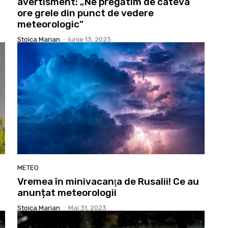
avertisment: „Ne pregătim de câteva
ore grele din punct de vedere
meteorologic”
Stoica Marian
-
Iunie 13, 2023
METEO
Vremea în minivacanţa de Rusalii! Ce au
anunțat meteorologii
Stoica Marian
-
Mai 31, 2023