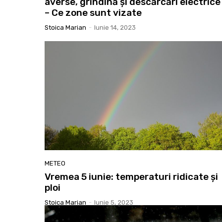
averse, grindină și descărcări electrice
– Ce zone sunt vizate
Stoica Marian
-
Iunie 14, 2023
METEO
Vremea 5 iunie: temperaturi ridicate și
ploi
Stoica Marian
-
Iunie 5, 2023