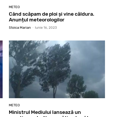
METEO
Când scăpam de ploi și vine căldura.
Anunțul meteorologilor
Stoica Marian
-
Iunie 16, 2023
METEO
Ministrul Mediului lansează un