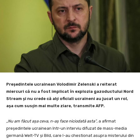
Preşedintele ucrainean Volodimir Zelenski a reiterat
miercuri că nu a fost implicat în explozia gazoductului Nord
Stream şi nu crede că alţi oficiali ucraineni au jucat un rol,
aşa cum susţin mai multe ziare, transmite AFP.
„Nu am făcut aşa ceva, n-aş face niciodată asta”
, a afirmat
preşedintele ucrainean într-un interviu difuzat de mass-media
germană Welt-TV şi Bild, care l-au chestionat asupra misterului din