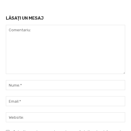
LĂSAȚI UN MESAJ
Comentariu:
Nu
Ema
Web