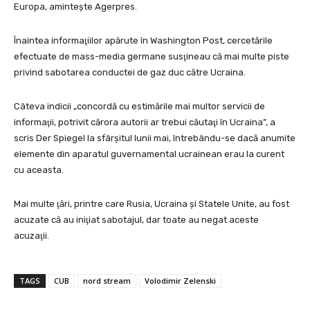
Europa, amintește Agerpres.
Înaintea informaţiilor apărute în Washington Post, cercetările
efectuate de mass-media germane susţineau că mai multe piste
privind sabotarea conductei de gaz duc către Ucraina.
Câteva indicii „concordă cu estimările mai multor servicii de
informaţii, potrivit cărora autorii ar trebui căutaţi în Ucraina”, a
scris Der Spiegel la sfârşitul lunii mai, întrebându-se dacă anumite
elemente din aparatul guvernamental ucrainean erau la curent
cu aceasta.
Mai multe ţări, printre care Rusia, Ucraina şi Statele Unite, au fost
acuzate că au iniţiat sabotajul, dar toate au negat aceste
acuzaţii.
TAGS
CUB
nord stream
Volodimir Zelenski