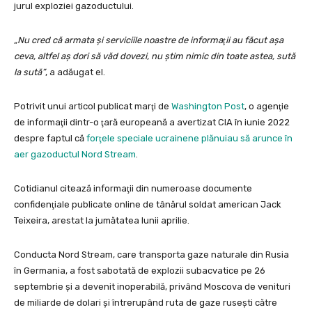
jurul exploziei gazoductului.
„Nu cred că armata şi serviciile noastre de informaţii au făcut aşa
ceva, altfel aş dori să văd dovezi, nu ştim nimic din toate astea, sută
la sută”
, a adăugat el.
Potrivit unui articol publicat marţi de
Washington Post
, o agenţie
de informaţii dintr-o ţară europeană a avertizat CIA în iunie 2022
despre faptul că
forţele speciale ucrainene plănuiau să arunce în
aer gazoductul Nord Stream
.
Cotidianul citează informaţii din numeroase documente
confidenţiale publicate online de tânărul soldat american Jack
Teixeira, arestat la jumătatea lunii aprilie.
Conducta Nord Stream, care transporta gaze naturale din Rusia
în Germania, a fost sabotată de explozii subacvatice pe 26
septembrie şi a devenit inoperabilă, privând Moscova de venituri
de miliarde de dolari şi întrerupând ruta de gaze ruseşti către