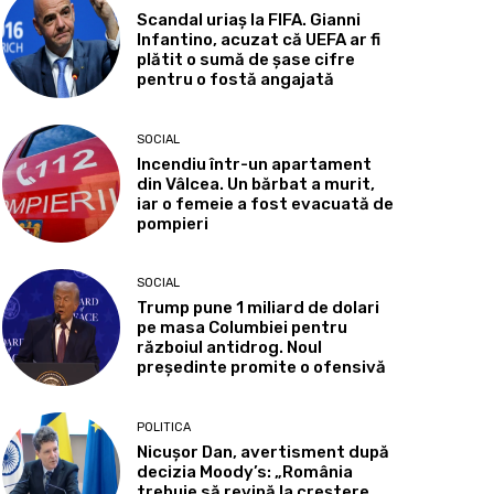
Scandal uriaș la FIFA. Gianni
Infantino, acuzat că UEFA ar fi
plătit o sumă de șase cifre
pentru o fostă angajată
SOCIAL
Incendiu într-un apartament
din Vâlcea. Un bărbat a murit,
iar o femeie a fost evacuată de
pompieri
SOCIAL
Trump pune 1 miliard de dolari
pe masa Columbiei pentru
războiul antidrog. Noul
președinte promite o ofensivă
POLITICA
Nicușor Dan, avertisment după
decizia Moody’s: „România
trebuie să revină la creștere