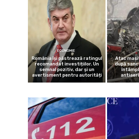
ECONOMIE
România își păstrează ratingul
Atac masiv
recomandat investițiilor. Un
după sancț
semnal pozitiv, dar și un
întâmpl
avertisment pentru autorități
antiaeri