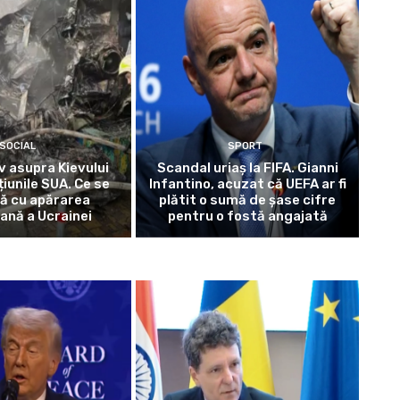
SOCIAL
SPORT
 asupra Kievului
Scandal uriaș la FIFA. Gianni
iunile SUA. Ce se
Infantino, acuzat că UEFA ar fi
ă cu apărarea
plătit o sumă de șase cifre
ană a Ucrainei
pentru o fostă angajată