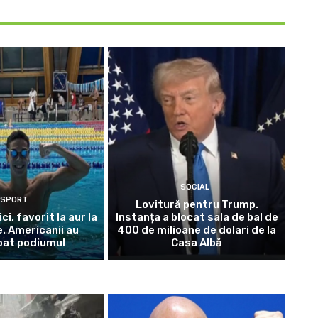
SOCIAL
SPORT
Lovitură pentru Trump.
i, favorit la aur la
Instanța a blocat sala de bal de
. Americanii au
400 de milioane de dolari de la
pat podiumul
Casa Albă