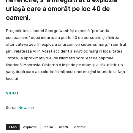
uriașă care a omorât pe loc 40 de
oameni.
Preşedintele Liberiei George Weah îşi exprimă ”profunda
compasiune” după moartea a peste 40 de persoane şi rănirea
altor câteva zeci în explozia unui camion cisternă, marţi, în centrul
ţării, relatează AFP. Acest accident a avut loc marţi în localitatea
Totota, la aproximativ 130 de kilometri nord-est de capitala
liberiană, Monrovia. Cisterna a ieşit de pe drum şi a căzut într-un
şanţ, după care a explodat în mijlocul unei mulţimi adunate la faţa
locului.
VIDEO
Sursa:
Newsinn
TAGS
explozie
liberia
morti
victime