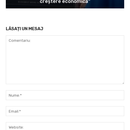
creștere economică”
LĂSAȚI UN MESAJ
Comentariu:
Nu
Ema
Web