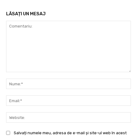
LĂSAȚI UN MESAJ
Comentariu:
Nu
Ema
Web
Salvați numele meu, adresa de e-mail și site-ul web în acest