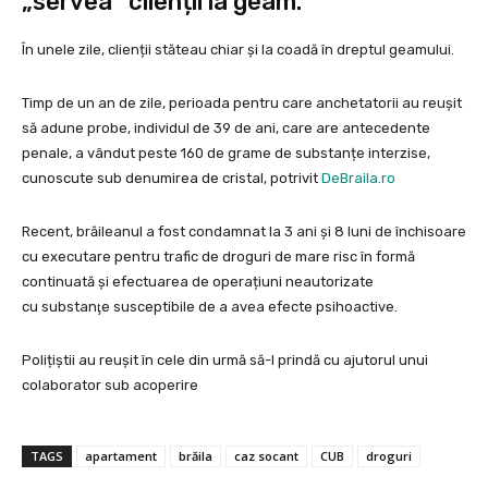
„servea” clienții la geam.
În unele zile, clienții stăteau chiar și la coadă în dreptul geamului.
Timp de un an de zile, perioada pentru care anchetatorii au reușit
să adune probe, individul de 39 de ani, care are antecedente
penale, a vândut peste 160 de grame de substanțe interzise,
cunoscute sub denumirea de cristal, potrivit
DeBraila.ro
Recent, brăileanul a fost condamnat la 3 ani și 8 luni de închisoare
cu executare pentru trafic de droguri de mare risc în formă
continuată și efectuarea de operațiuni neautorizate
cu substanţe susceptibile de a avea efecte psihoactive.
Polițiștii au reușit în cele din urmă să-l prindă cu ajutorul unui
colaborator sub acoperire
TAGS
apartament
brăila
caz socant
CUB
droguri