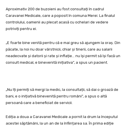
Aproximativ 200 de buzoieni au fost consultați în cadrul
Caravanei Medicale, care a poposit în comuna Merei. La finalul
controlului, oamenii au plecat acasă cu ochelari de vedere
potriviți pentru ei.
„E foarte bine venită pentru că e mai greu să ajungem la oraș. Din
păcate, la noi nu doar vârstnicii, chiar și tinerii, care au salarii
neadecvate și datorii și rate și inflație… nu își permit să își facă un
consult medical, e binevenită inițiativa”, a spus un pacient.
„Nu îți permiți să mergi la medic, la consultații, să dai o groază de
bani, e o inițiativă binevenită pentru români”, a spus o altă
persoană care a beneficiat de servicii.
Ediția a doua a Caravanei Medicale a pornit la drum la începutul
acestei săptămâni, la un an de la înființarea sa. În prima ediție