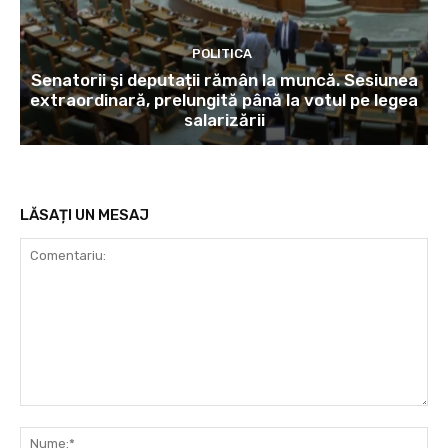
POLITICA
Senatorii și deputații rămân la muncă. Sesiunea
extraordinară, prelungită până la votul pe legea
salarizării
LĂSAȚI UN MESAJ
Comentariu:
Nu