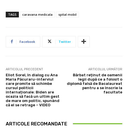
TAGS
caravana medicala
spital mobil
Facebook
Twitter
ARTICOLUL PRECEDENT
ARTICOLUL URMĂTOR
Eliot Sorel, în dialog cu Ana
Bărbat reținut de oamenii
Maria Păcuraru-interviul
legii după ce a folosit o
care promite să schimbe
diplomă falsă de Bacalaureat
cursul politicii
pentru a se înscrie la
internaționale: Biden are
facultate
ocazia să facă un ultim gest
de mare om politic, spunând
că el se retrage – VIDEO
ARTICOLE RECOMANDATE