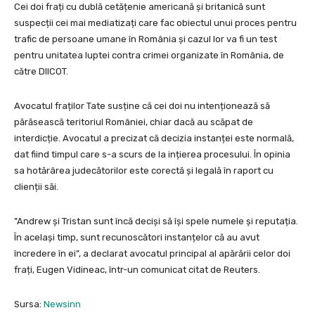
Cei doi frați cu dublă cetățenie americană și britanică sunt
suspecții cei mai mediatizați care fac obiectul unui proces pentru
trafic de persoane umane în România și cazul lor va fi un test
pentru unitatea luptei contra crimei organizate în România, de
către DIICOT.
Avocatul fraților Tate susține că cei doi nu intenționează să
părăsească teritoriul României, chiar dacă au scăpat de
interdicție. Avocatul a precizat că decizia instanței este normală,
dat fiind timpul care s-a scurs de la ințierea procesului. În opinia
sa hotărârea judecătorilor este corectă și legală în raport cu
clienții săi.
”Andrew și Tristan sunt încă deciși să își spele numele și reputația.
În același timp, sunt recunoscători instanțelor că au avut
încredere în ei”, a declarat avocatul principal al apărării celor doi
frați, Eugen Vidineac, într-un comunicat citat de Reuters.
Sursa:
Newsinn