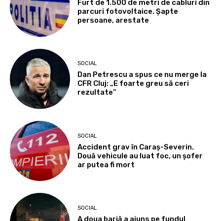
Furt de 1.500 de metri de cabluri din
parcuri fotovoltaice. Șapte
persoane, arestate
SOCIAL
Dan Petrescu a spus ce nu merge la
CFR Cluj: „E foarte greu să ceri
rezultate”
SOCIAL
Accident grav în Caraș-Severin.
Două vehicule au luat foc, un șofer
ar putea fi mort
SOCIAL
A doua barjă a ajuns pe fundul