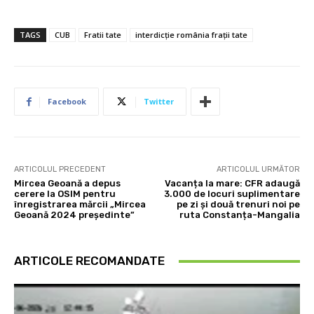
TAGS
CUB
Fratii tate
interdicție românia frații tate
Facebook
Twitter
ARTICOLUL PRECEDENT
ARTICOLUL URMĂTOR
Mircea Geoană a depus
Vacanța la mare: CFR adaugă
cerere la OSIM pentru
3.000 de locuri suplimentare
înregistrarea mărcii „Mircea
pe zi și două trenuri noi pe
Geoană 2024 președinte”
ruta Constanța-Mangalia
ARTICOLE RECOMANDATE