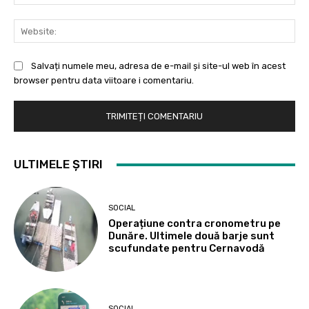
Web
Salvați numele meu, adresa de e-mail și site-ul web în acest
browser pentru data viitoare i comentariu.
ULTIMELE ȘTIRI
SOCIAL
Operațiune contra cronometru pe
Dunăre. Ultimele două barje sunt
scufundate pentru Cernavodă
SOCIAL