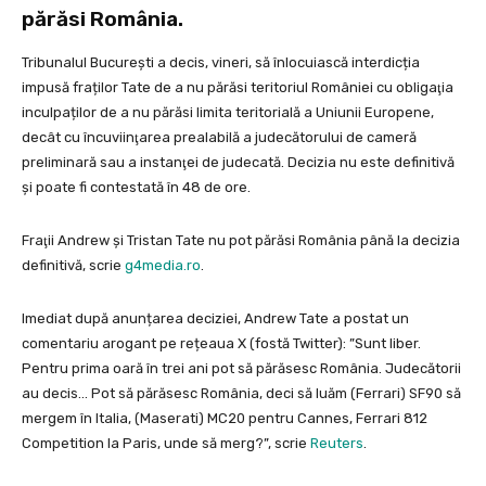
părăsi România.
Tribunalul București a decis, vineri, să înlocuiască interdicția
impusă fraților Tate de a nu părăsi teritoriul României cu obligaţia
inculpaților de a nu părăsi limita teritorială a Uniunii Europene,
decât cu încuviinţarea prealabilă a judecătorului de cameră
preliminară sau a instanţei de judecată. Decizia nu este definitivă
și poate fi contestată în 48 de ore.
Fraţii Andrew şi Tristan Tate nu pot părăsi România până la decizia
definitivă, scrie
g4media.ro
.
Imediat după anunțarea deciziei, Andrew Tate a postat un
comentariu arogant pe rețeaua X (fostă Twitter): ”Sunt liber.
Pentru prima oară în trei ani pot să părăsesc România. Judecătorii
au decis… Pot să părăsesc România, deci să luăm (Ferrari) SF90 să
mergem în Italia, (Maserati) MC20 pentru Cannes, Ferrari 812
Competition la Paris, unde să merg?”, scrie
Reuters
.