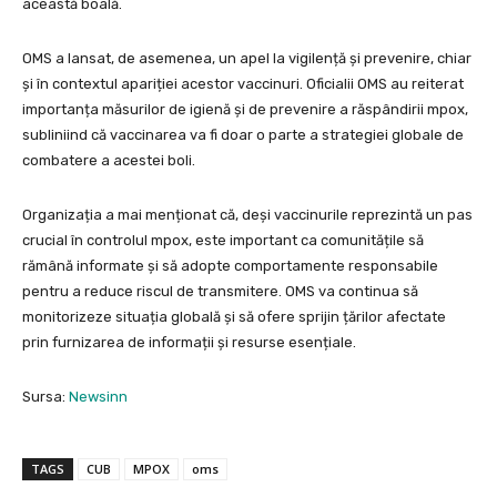
această boală.
OMS a lansat, de asemenea, un apel la vigilență și prevenire, chiar
și în contextul apariției acestor vaccinuri. Oficialii OMS au reiterat
importanța măsurilor de igienă și de prevenire a răspândirii mpox,
subliniind că vaccinarea va fi doar o parte a strategiei globale de
combatere a acestei boli.
Organizația a mai menționat că, deși vaccinurile reprezintă un pas
crucial în controlul mpox, este important ca comunitățile să
rămână informate și să adopte comportamente responsabile
pentru a reduce riscul de transmitere. OMS va continua să
monitorizeze situația globală și să ofere sprijin țărilor afectate
prin furnizarea de informații și resurse esențiale.
Sursa:
Newsinn
TAGS
CUB
MPOX
oms