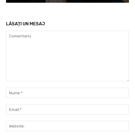
LĂSAȚI UN MESAJ
Comentariu:
Nu
Ema
Web