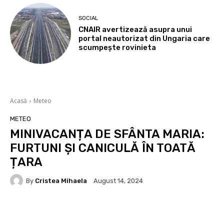
SOCIAL
CNAIR avertizează asupra unui
portal neautorizat din Ungaria care
scumpește rovinieta