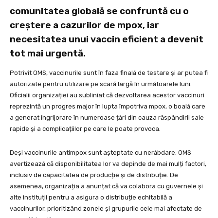
comunitatea globală se confruntă cu o
creștere a cazurilor de mpox, iar
necesitatea unui vaccin eficient a devenit
tot mai urgentă.
Potrivit OMS, vaccinurile sunt în faza finală de testare și ar putea fi
autorizate pentru utilizare pe scară largă în următoarele luni.
Oficialii organizației au subliniat că dezvoltarea acestor vaccinuri
reprezintă un progres major în lupta împotriva mpox, o boală care
a generat îngrijorare în numeroase țări din cauza răspândirii sale
rapide și a complicațiilor pe care le poate provoca.
Deși vaccinurile antimpox sunt așteptate cu nerăbdare, OMS
avertizează că disponibilitatea lor va depinde de mai mulți factori,
inclusiv de capacitatea de producție și de distribuție. De
asemenea, organizația a anunțat că va colabora cu guvernele și
alte instituții pentru a asigura o distribuție echitabilă a
vaccinurilor, prioritizând zonele și grupurile cele mai afectate de