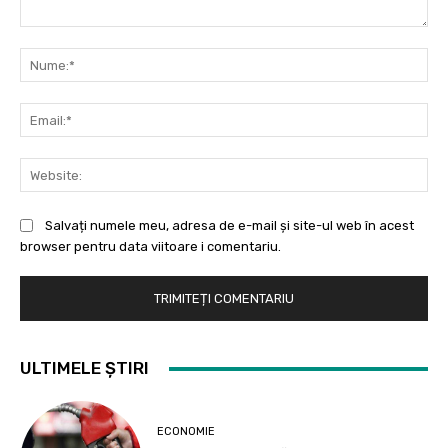
Comentariu:
Nu
Ema
Web
Salvați numele meu, adresa de e-mail și site-ul web în acest
browser pentru data viitoare i comentariu.
ULTIMELE ȘTIRI
ECONOMIE