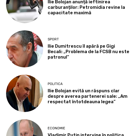
Ilie Bolojan anunță ieftinirea
carburanților: Petromidia revine la
capacitate maximă
SPORT
Ilie Dumitrescu îl apără pe Gigi
Becali: „Problema de la FCSB nu este
patronul”
POLITICA
Ilie Bolojan evită un răspuns clar
despre averea partenerei sale: „Am
respectat întotdeauna legea”
ECONOMIE
Vladimir Putin intervine în politica