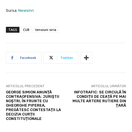
Sursa:
Newsinn
TAGS
CUB
tensiuni siria
Facebook
Twitter
ARTICOLUL PRECEDENT
ARTICOLUL URMĂTOR
GEORGE SIMION ANUNȚĂ
INFOTRAFIC: SE CIRCULĂ ÎN
CONTRAOFENSIVA: JURIȘTII
CONDIȚII DE CEAȚĂ PE MAI
NOȘTRI, ÎN FRUNTE CU
MULTE ARTERE RUTIERE DIN
GHEORGHE PIPEREA,
ȚARĂ
PREGĂTESC CONTESTAȚII LA
DECIZIA CURȚII
CONSTITUȚIONALE