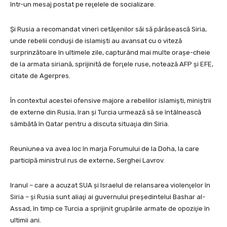
într-un mesaj postat pe reţelele de socializare.
Şi Rusia a recomandat vineri cetăţenilor săi să părăsească Siria,
unde rebelii conduşi de islamişti au avansat cu o viteză
surprinzătoare în ultimele zile, capturând mai multe oraşe-cheie
de la armata siriană, sprijinită de forţele ruse, notează AFP şi EFE,
citate de Agerpres.
În contextul acestei ofensive majore a rebelilor islamişti, miniştrii
de externe din Rusia, Iran şi Turcia urmează să se întâlnească
sâmbătă în Qatar pentru a discuta situaţia din Siria.
Reuniunea va avea loc în marja Forumului de la Doha, la care
participă ministrul rus de externe, Serghei Lavrov.
Iranul – care a acuzat SUA şi Israelul de relansarea violenţelor în
Siria – şi Rusia sunt aliaţi ai guvernului preşedintelui Bashar al-
Assad, în timp ce Turcia a sprijinit grupările armate de opoziţie în
ultimii ani.