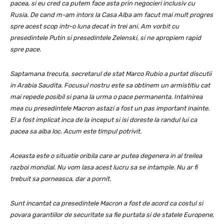
pacea, si eu cred ca putem face asta prin negocieri inclusiv cu
Rusia. De cand m-am intors la Casa Alba am facut mai mult progres
spre acest scop intr-o luna decat in trei ani. Am vorbit cu
presedintele Putin si presedintele Zelenski, si ne apropiem rapid
spre pace.
Saptamana trecuta, secretarul de stat Marco Rubio a purtat discutii
in Arabia Saudita. Focusul nostru este sa obtinem un armistitiu cat
mai repede posibil si pana la urma o pace permanenta. Intalnirea
mea cu presedintele Macron astazi a fost un pas important inainte.
El a fost implicat inca de la inceput si isi doreste la randul lui ca
pacea sa aiba loc. Acum este timpul potrivit.
Aceasta este o situatie oribila care ar putea degenera in al treilea
razboi mondial. Nu vom lasa acest lucru sa se intample. Nu ar fi
trebuit sa porneasca, dar a pornit.
Sunt incantat ca presedintele Macron a fost de acord ca costul si
povara garantiilor de securitate sa fie purtata si de statele Europene,