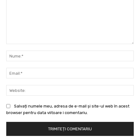
Comentariu:
Nu
Ema
Web
Salvați numele meu, adresa de e-mail și site-ul web în acest
browser pentru data viitoare i comentariu.