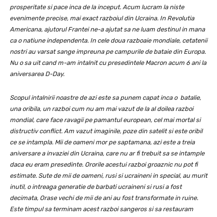
prosperitate si pace inca de la inceput. Acum lucram la niste
evenimente precise, mai exact razboiul din Ucraina. In Revolutia
Americana, ajutorul Frantei ne-a ajutat sa ne luam destinul in mana
ca o natiune independenta. In cele doua razboaie mondiale, cetatenii
nostri au varsat sange impreuna pe campurile de bataie din Europa.
Nu o sa uit cand m-am intalnit cu presedintele Macron acum 6 ani la
aniversarea D-Day.
Scopul intalnirii noastre de azi este sa punem capat inca o batalie,
una oribila, un razboi cum nu am mai vazut de la al doilea razboi
mondial, care face ravagii pe pamantul european, cel mai mortal si
distructiv conflict. Am vazut imaginile, poze din satelit si este oribil
ce se intampla. Mii de oameni mor pe saptamana, azi este a treia
aniversare a invaziei din Ucraina, care nu ar fi trebuit sa se intample
daca eu eram presedinte. Ororile acestui razboi groaznic nu pot fi
estimate. Sute de mii de oameni, rusi si ucraineni in special, au murit
inutil, o intreaga generatie de barbati ucraineni si rusi a fost
decimata, Orase vechi de mii de ani au fost transformate in ruine.
Este timpul sa terminam acest razboi sangeros si sa restauram