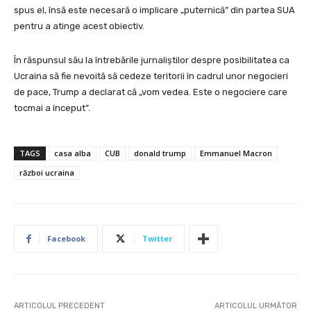
spus el, însă este necesară o implicare „puternică” din partea SUA
pentru a atinge acest obiectiv.
În răspunsul său la întrebările jurnaliștilor despre posibilitatea ca
Ucraina să fie nevoită să cedeze teritorii în cadrul unor negocieri
de pace, Trump a declarat că „vom vedea. Este o negociere care
tocmai a început”.
TAGS
casa alba
CUB
donald trump
Emmanuel Macron
război ucraina
Facebook
Twitter
ARTICOLUL PRECEDENT
ARTICOLUL URMĂTOR