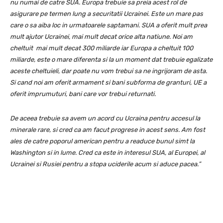
nu numai de catre SUA. Europa trebuie sa preia acest rol de
asigurare pe termen lung a securitatii Ucrainei. Este un mare pas
care o sa aiba loc in urmatoarele saptamani. SUA a oferit mult prea
mult ajutor Ucrainei, mai mult decat orice alta natiune. Noi am
cheltuit mai mult decat 300 miliarde iar Europa a cheltuit 100
miliarde, este o mare diferenta si la un moment dat trebuie egalizate
aceste cheltuieli, dar poate nu vom trebui sa ne ingrijoram de asta.
Si cand noi am oferit armament si bani subforma de granturi, UE a
oferit imprumuturi, bani care vor trebui returnati.
De aceea trebuie sa avem un acord cu Ucraina pentru accesul la
minerale rare, si cred ca am facut progrese in acest sens. Am fost
ales de catre poporul american pentru a readuce bunul simt la
Washington si in lume. Cred ca este in interesul SUA, al Europei, al
Ucrainei si Rusiei pentru a stopa uciderile acum si aduce pacea.”