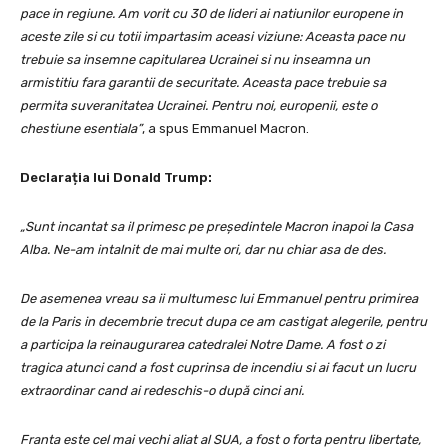
pace in regiune. Am vorit cu 30 de lideri ai natiunilor europene in
aceste zile si cu totii impartasim aceasi viziune: Aceasta pace nu
trebuie sa insemne capitularea Ucrainei si nu inseamna un
armistitiu fara garantii de securitate. Aceasta pace trebuie sa
permita suveranitatea Ucrainei. Pentru noi, europenii, este o
chestiune esentiala”
, a spus Emmanuel Macron.
Declarația lui Donald Trump:
„Sunt incantat sa il primesc pe președintele Macron inapoi la Casa
Alba. Ne-am intalnit de mai multe ori, dar nu chiar asa de des.
De asemenea vreau sa ii multumesc lui Emmanuel pentru primirea
de la Paris in decembrie trecut dupa ce am castigat alegerile, pentru
a participa la reinaugurarea catedralei Notre Dame. A fost o zi
tragica atunci cand a fost cuprinsa de incendiu si ai facut un lucru
extraordinar cand ai redeschis-o după cinci ani.
Franta este cel mai vechi aliat al SUA, a fost o forta pentru libertate,