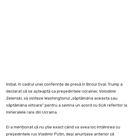
Inițial, în cadrul unei conferințe de presă în Biroul Oval, Trump a
declarat că se așteaptă ca președintele Ucrainei, Volodimir
Zelenski, să viziteze Washingtonul „săptămâna aceasta sau
săptămâna viitoare” pentru a semna un acord cu SUA referitor la
mineralele rare din Ucraina.
El a menționat că nu știe exact când va avea loc întâlnirea cu
președintele rus Vladimir Putin, deși anunțase anterior că