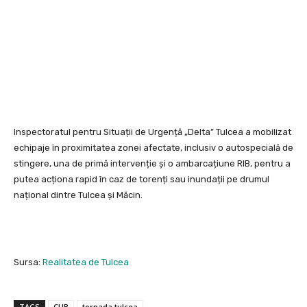
Inspectoratul pentru Situații de Urgență „Delta” Tulcea a mobilizat
echipaje în proximitatea zonei afectate, inclusiv o autospecială de
stingere, una de primă intervenție și o ambarcațiune RIB, pentru a
putea acționa rapid în caz de torenți sau inundații pe drumul
național dintre Tulcea și Măcin.
Sursa:
Realitatea de Tulcea
TAGS
CUB
tornada tulcea