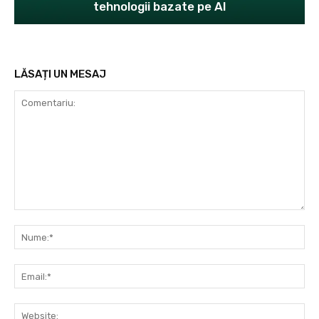
tehnologii bazate pe AI
LĂSAȚI UN MESAJ
Comentariu:
Nu
Ema
Web