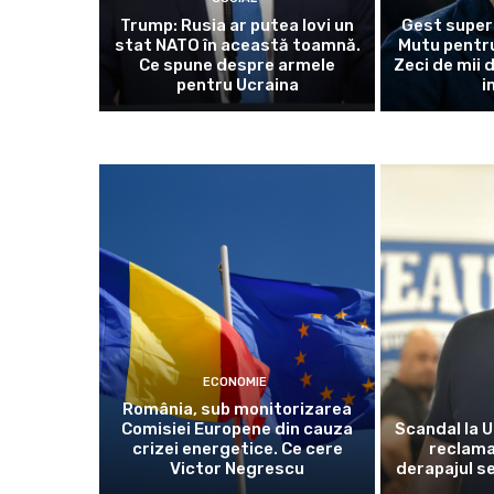
Trump: Rusia ar putea lovi un
Gest super
stat NATO în această toamnă.
Mutu pentru
Ce spune despre armele
Zeci de mii 
pentru Ucraina
i
ECONOMIE
România, sub monitorizarea
Comisiei Europene din cauza
Scandal la U
crizei energetice. Ce cere
reclama
Victor Negrescu
derapajul se