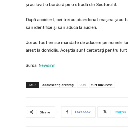
și au lovit o bordură pe o stradă din Sectorul 3.
După accident, cei trei au abandonat mașina și au fugit
să îi identifice și să îi aducă la audieri.
Joi au fost emise mandate de aducere pe numele lor, iar
arest la domiciliu. Aceștia sunt cercetați pentru furt
Sursa:
Newsinn
TAGS
adolescenți arestați
CUB
furt București
Facebook
Twitter
Share