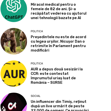
Miracol medical pentru o
femeie de 82 de ani. Și-a
recăpătat vederea cu ajutorul
unei tehnologii bazate pe AI
POLITICA
Președintele nu este de acord
cu legea urșilor. Nicușor Dan o
retrimite în Parlament pentru
modificări
POLITICA
AUR a depus două sesizări la
CCR: este contestat
împrumutul uriaș luat de
România – SURSE
SOCIAL
Un influencer din Timiș, reținut
după un live urmărit de peste
22.000 de oameni. Ce provocări