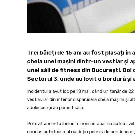
Trei băieți de 15 ani au fost plasați în 
cheia unei mașini dintr-un vestiar și 
unei săli de fitness din București. Doi
Sectorul 3, unde au lovit o bordură și
Incidentul a avut loc pe 18 mai, când un tânăr de 22 
vestiar, iar din interior dispăruseră cheia mașinii și 
adolescenții au părăsit sala.
Potrivit anchetatorilor, minorii nu doar că au luat veh
condus autoturismul nu dețin permis de conducere și 