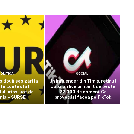
OLITICA
SOCIAL
 două sesizări la
Un influencer din Timiș, reținut
ste contestat
după un live urmărit de peste
l uriaș luat de
22.000 de oameni. Ce
nia – SURSE
provocări făcea pe TikTok