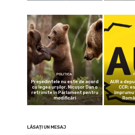
POLITICA
P
Președintele nu este de acord
AUR a depus
cu legea urșilor. Nicușor Dan o
CCR: e
retrimite în Parlament pentru
împrumutu
modificări
Româ
LĂSAȚI UN MESAJ