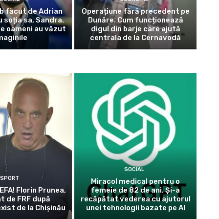
b făcut de Adrian
Operațiune fără precedent pe
 soția sa, Sandra.
Dunăre. Cum funcționează
de oameni au văzut
digul din barje care ajută
maginile
centrala de la Cernavodă
SOCIAL
SPORT
Miracol medical pentru o
EFA! Florin Prunea,
femeie de 82 de ani. Și-a
t de FRF după
recăpătat vederea cu ajutorul
xist de la Chișinău
unei tehnologii bazate pe AI