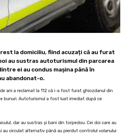
arest la domiciliu, fiind acuzați că au furat
apoi au sustras autoturismul din parcarea
 dintre ei au condus mașina până în
 au abandonat-o.
de ani a reclamat la 112 că i-a fost furat ghiozdanul din
alte bunuri. Autoturismul a fost luat imediat după ce
iculul, dar au sustras și bani din torpedou. Cei doi care au
au circulat alternativ până au pierdut controlul volanului