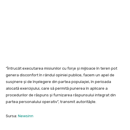
”Întrucât executarea misiunilor cu forţe şi mijloace în teren pot
genera disconfort în rândul opiniei publice, facem un apel de
susţinere şi de înţelegere din partea populaţiei, în perioada
alocată exerciţiului, care să permită punerea în aplicare a
procedurilor de răspuns şi furnizarea răspunsului integrat din
partea personalului operativ”, transmit autorităţile.
Sursa:
Newsinn