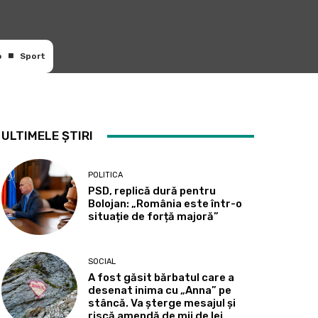
o
Sport
ULTIMELE ȘTIRI
POLITICA
PSD, replică dură pentru
Bolojan: „România este într-o
situație de forță majoră”
SOCIAL
A fost găsit bărbatul care a
desenat inima cu „Anna” pe
stâncă. Va șterge mesajul și
riscă amendă de mii de lei