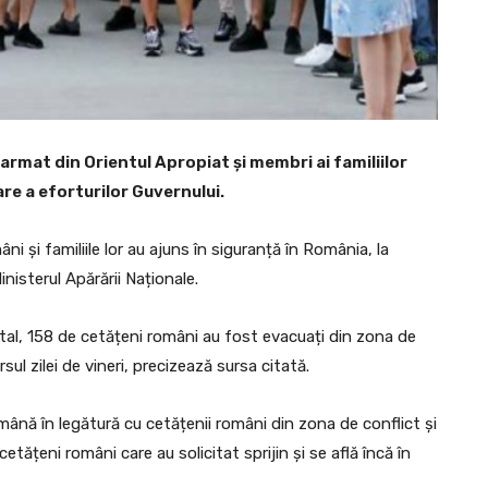
armat din Orientul Apropiat și membri ai familiilor
are a eforturilor Guvernului.
ni și familiile lor au ajuns în siguranță în România, la
nisterul Apărării Naționale.
tal, 158 de cetățeni români au fost evacuați din zona de
rsul zilei de vineri, precizează sursa citată.
mână în legătură cu cetățenii români din zona de conflict și
 cetățeni români care au solicitat sprijin și se află încă în