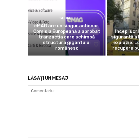
SOCIAL
eMAG are un singur acționar.
Comisia Europeană a aprobat
Încep lucr
tranzacția care schimbă
siguranță a 
structura gigantului
explozie. L
românesc
recupera bu
LĂSAȚI UN MESAJ