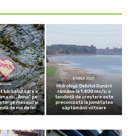
STIRILE ZILEI
SOCIAL
Hidrologi: Debitul Dunării
t bărbatul care a
rămâne la 1.400 mc/s; o
ima cu „Anna” pe
tendință de creștere este
șterge mesajul și
preconizată la jumătatea
ndă de mii de lei
săptămânii viitoare