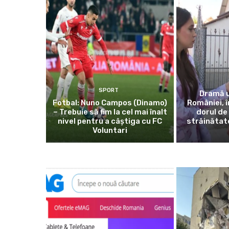
SPORT
Dramă u
Fotbal: Nuno Campos (Dinamo)
României, î
– Trebuie să fim la cel mai înalt
dorul de 
nivel pentru a câștiga cu FC
străinătate
Voluntari