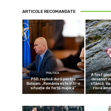
ARTICOLE RECOMANDATE
POLITICA
A fost găsi
PSD, replică dură pentru
desenat in
Bolojan: „România este într-o
stâncă. Va 
situație de forță majoră”
riscă ame