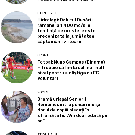
STIRILE ZILEI
Hidrologi: Debitul Dunării
rămâne la 1.400 mc/s; o
tendință de creștere este
preconizată la jumătatea
săptămânii viitoare
SPORT
Fotbal: Nuno Campos (Dinamo)
– Trebuie să fim la cel mai înalt
nivel pentru a câștiga cu FC
Voluntari
SOCIAL
Dramă uriașă! Seniorii
României, între pensii mici și
dorul de copiii plecați în
străinătate: „Vin doar odată pe
an”
STIRILE ZILEI