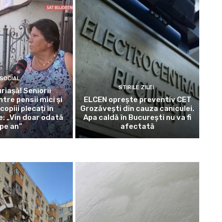
SOCIAL
STIRILE ZILEI
riașă! Seniorii
ntre pensii mici și
ELCEN oprește preventiv CET
copiii plecați în
Grozăvești din cauza caniculei.
: „Vin doar odată
Apa caldă în București nu va fi
pe an”
afectată