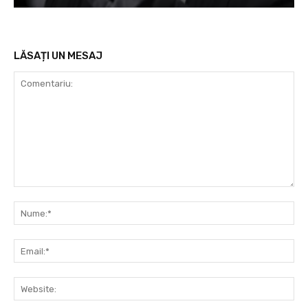
LĂSAȚI UN MESAJ
Comentariu:
Nu
Ema
Web