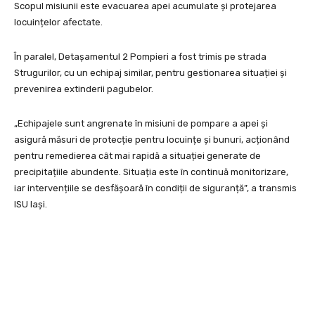
Scopul misiunii este evacuarea apei acumulate și protejarea
locuințelor afectate.
În paralel, Detașamentul 2 Pompieri a fost trimis pe strada
Strugurilor, cu un echipaj similar, pentru gestionarea situației și
prevenirea extinderii pagubelor.
„Echipajele sunt angrenate în misiuni de pompare a apei și
asigură măsuri de protecție pentru locuințe și bunuri, acționând
pentru remedierea cât mai rapidă a situației generate de
precipitațiile abundente. Situația este în continuă monitorizare,
iar intervențiile se desfășoară în condiții de siguranță”, a transmis
ISU Iași.