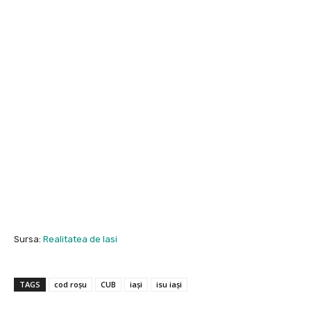
Sursa:
Realitatea de Iasi
TAGS
cod roșu
CUB
iași
isu iași