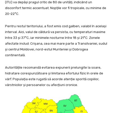
(ITU) va depăși pragul critic de 80 de unități, indicând un
disconfort termic accentuat. Nopțile vor fi tropicale, cu minime de
20–22°C.
Pentru restul teritoriului, a fost emis cod galben, valabil în același
interval. Aici, valul de căldură va persista, cu temperaturi maxime
între 33 și 37°C, iar minimele nocturne între 18 și 21°C. Zonele
afectate includ: Crișana, cea mai mare parte a Transilvaniei, sudul
și centrul Moldovei, nord-estul Munteniei și Dobrogea
continentală.
Autoritățile recomandă evitarea expunerii prelungite la soare,
hidratare corespunzătoare și limitarea efortului fizic în orele de
vârf. Populația este rugată să acorde atenție sporită copiilor,
vârstnicilor și persoanelor cu afecțiuni cronice.