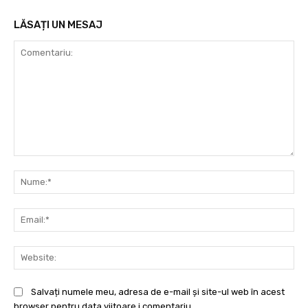
LĂSAȚI UN MESAJ
Comentariu:
Nu
Ema
Web
Salvați numele meu, adresa de e-mail și site-ul web în acest
browser pentru data viitoare i comentariu.