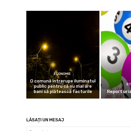
ECONOMIE
O comună întrerupe iluminatul
ST
public pentru că nu mai are
bani să plătească facturile
Report uria
LĂSAȚI UN MESAJ