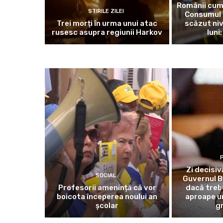
Românii cump
STIRILE ZILEI
Consumul a
Trei morți în urma unui atac
scăzut niv
rusesc asupra regiunii Harkov
luni
P
Zi decisiv
SOCIAL
Guvernul Bo
Profesorii amenință că vor
dacă treb
boicota începerea noului an
aproape un
școlar
gr