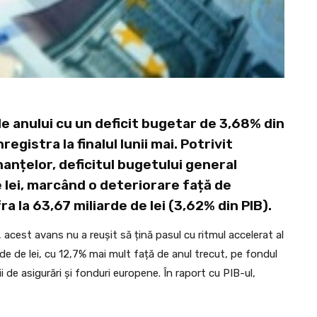
le anului cu un deficit bugetar de 3,68% din
egistra la finalul lunii mai. Potrivit
nanțelor, deficitul bugetului general
e lei, marcând o deteriorare față de
a la 63,67 miliarde de lei (3,62% din PIB).
, acest avans nu a reușit să țină pasul cu ritmul accelerat al
iarde de lei, cu 12,7% mai mult față de anul trecut, pe fondul
ii de asigurări și fonduri europene. În raport cu PIB-ul,