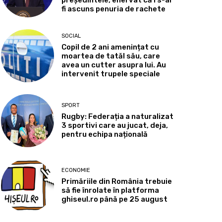
președintele, enervat că i s-ar
fi ascuns penuria de rachete
SOCIAL
Copil de 2 ani amenințat cu
moartea de tatăl său, care
avea un cutter asupra lui. Au
intervenit trupele speciale
SPORT
Rugby: Federația a naturalizat
3 sportivi care au jucat, deja,
pentru echipa națională
ECONOMIE
Primăriile din România trebuie
să fie înrolate în platforma
ghiseul.ro până pe 25 august