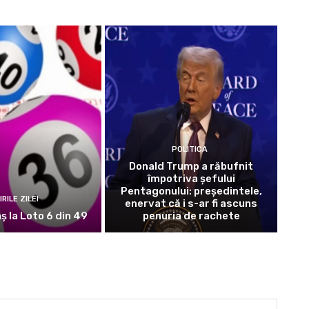
POLITICA
Donald Trump a răbufnit
împotriva șefului
Pentagonului: președintele,
IRILE ZILEI
enervat că i s-ar fi ascuns
ș la Loto 6 din 49
penuria de rachete