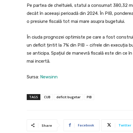
Pe partea de cheltuieli, statul a consumat 380,32 mil
decât în aceeași perioadă din 2024. În PIB, ponderea c
o presiune fiscală tot mai mare asupra bugetului.
În ciuda prognozei optimiste pe care a fost constru
un deficit țintit la 7% din PIB – cifrele din execuți
se anticipa. Spațiul de manevră fiscală este din ce în
mai incertă.
Sursa:
Newsinn
TAGS
CUB
deficit bugetar
PIB
Facebook
Twitter
Share