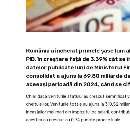
România a încheiat primele șase luni a
PIB, în creștere față de 3,39% cât se înr
datelor publicate luni de Ministerul Fi
consolidat a ajuns la 69,80 miliarde d
aceeași perioadă din 2024, când se cifr
Chiar dacă veniturile statului au crescut semnificativ
cheltuielilor. Veniturile totale au ajuns la 310,52 mil
încasărilor mai mari din impozitul pe salarii, contribuț
acestea au crescut cu 0,74 puncte procentuale.