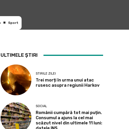
o
Sport
ULTIMELE ȘTIRI
STIRILE ZILEI
Trei morți în urma unui atac
rusesc asupra regiunii Harkov
SOCIAL
Românii cumpără tot mai puțin.
Consumul a ajuns la cel mai
scăzut nivel din ultimele 11 luni:
datele INS