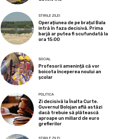
STIRILE ZILEI
Operațiunea de pe brațul Bala
intră în faza decisivă. Prima
barjă ar putea fi scufundată la
ora 15:00
SOCIAL
Profesorii amenință că vor
boicota începerea noului an
școlar
POLITICA
Zi decisivă la Înalta Curte.
Guvernul Bolojan află astăzi
dacă trebuie să plătească
aproape un miliard de euro
grefierilor
STIRILE ZILEI