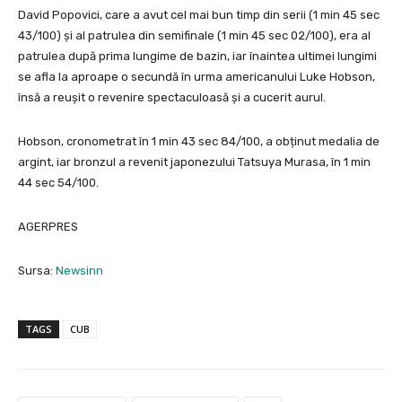
David Popovici, care a avut cel mai bun timp din serii (1 min 45 sec
43/100) și al patrulea din semifinale (1 min 45 sec 02/100), era al
patrulea după prima lungime de bazin, iar înaintea ultimei lungimi
se afla la aproape o secundă în urma americanului Luke Hobson,
însă a reușit o revenire spectaculoasă și a cucerit aurul.
Hobson, cronometrat în 1 min 43 sec 84/100, a obținut medalia de
argint, iar bronzul a revenit japonezului Tatsuya Murasa, în 1 min
44 sec 54/100.
AGERPRES
Sursa:
Newsinn
TAGS
CUB