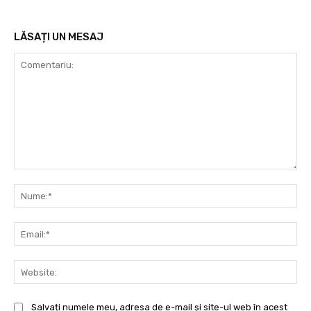
LĂSAȚI UN MESAJ
Comentariu:
Nu
Ema
Web
Salvați numele meu, adresa de e-mail și site-ul web în acest