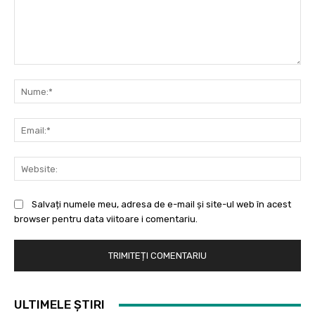
Comentariu:
Nu
Ema
Web
Salvați numele meu, adresa de e-mail și site-ul web în acest
browser pentru data viitoare i comentariu.
ULTIMELE ȘTIRI