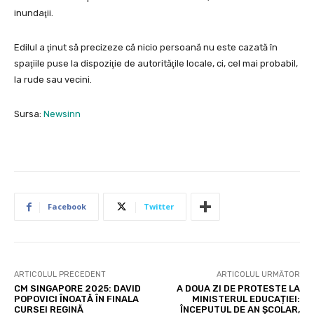
inundaţii.
Edilul a ţinut să precizeze că nicio persoană nu este cazată în
spaţiile puse la dispoziţie de autorităţile locale, ci, cel mai probabil,
la rude sau vecini.
Sursa:
Newsinn
Facebook
Twitter
ARTICOLUL PRECEDENT
ARTICOLUL URMĂTOR
CM SINGAPORE 2025: DAVID
A DOUA ZI DE PROTESTE LA
POPOVICI ÎNOATĂ ÎN FINALA
MINISTERUL EDUCAȚIEI:
CURSEI REGINĂ
ÎNCEPUTUL DE AN ȘCOLAR,