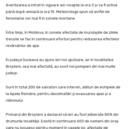
Avertizarea a intrat în vigoare azi-noapte la ora 3 şi va fi activă
până după-amiază la ora 15. Meteorologii spun că astfel de
fenomene vor mai fi în zonele montane.
Între timp, în Moldova, în zonele afectate de inundaţiile de zilele
trecute se fac în continuare eforturi pentru reducerea efectelor
revărsărilor de ape.
În judeţul Suceava au ajuns ieri noi ajutoare, iar în localitatea
Broşteni, cea mai afectată, au sosit noi pompieri din mai multe
judeţe.
Sunt în total 200 de salvatori care intervin, alături de echipele de
la Apele Române, pentru decolmatări şi evacuarea apei şi a
nămolului.
Primarul din Broşteni a declarat că ieri au fost eliberate 80% din
drumurile localităţii. Există în continuare 600 de oameni din oraş
care nu locuiesc pentru moment în casele lor, afectate de