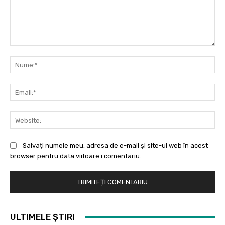
Comentariu:
Nu
Ema
Web
Salvați numele meu, adresa de e-mail și site-ul web în acest
browser pentru data viitoare i comentariu.
ULTIMELE ȘTIRI