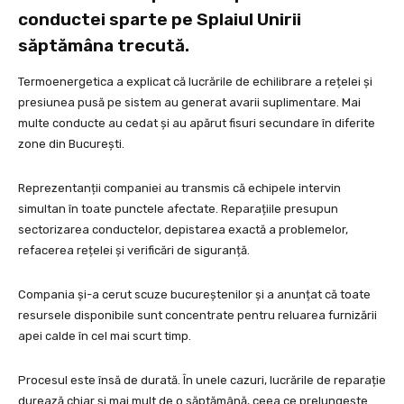
conductei sparte pe Splaiul Unirii
săptămâna trecută.
Termoenergetica a explicat că lucrările de echilibrare a rețelei și
presiunea pusă pe sistem au generat avarii suplimentare. Mai
multe conducte au cedat și au apărut fisuri secundare în diferite
zone din București.
Reprezentanții companiei au transmis că echipele intervin
simultan în toate punctele afectate. Reparațiile presupun
sectorizarea conductelor, depistarea exactă a problemelor,
refacerea rețelei și verificări de siguranță.
Compania și-a cerut scuze bucureștenilor și a anunțat că toate
resursele disponibile sunt concentrate pentru reluarea furnizării
apei calde în cel mai scurt timp.
Procesul este însă de durată. În unele cazuri, lucrările de reparație
durează chiar și mai mult de o săptămână, ceea ce prelungește