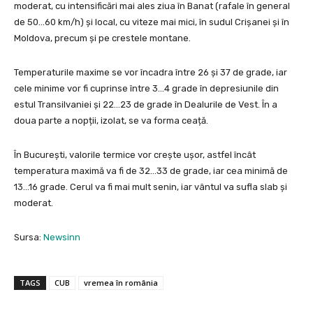
moderat, cu intensificări mai ales ziua în Banat (rafale în general
de 50…60 km/h) și local, cu viteze mai mici, în sudul Crișanei și în
Moldova, precum și pe crestele montane.
Temperaturile maxime se vor încadra între 26 și 37 de grade, iar
cele minime vor fi cuprinse între 3…4 grade în depresiunile din
estul Transilvaniei și 22…23 de grade în Dealurile de Vest. În a
doua parte a nopții, izolat, se va forma ceață.
În București, valorile termice vor crește ușor, astfel încât
temperatura maximă va fi de 32…33 de grade, iar cea minimă de
13…16 grade. Cerul va fi mai mult senin, iar vântul va sufla slab și
moderat.
Sursa:
Newsinn
TAGS
CUB
vremea în românia