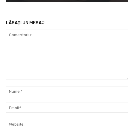
LĂSAȚI UN MESAJ
Comentariu:
Nu
Ema
Web