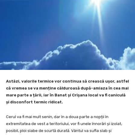
Astăzi, valorile termice vor continua să crească ușor, astfel
că vremea se va menține călduroasă după-amiaza în cea mai
mare parte a țării, iar în Banat și Crișana local va fi caniculă
și disconfort termic ridicat.
Cerul va fi mai mult senin, dar în a doua parte a nopții în
extremitatea de vest a teritoriului, vor fi unele înnorări și izolat,
posibil, ploi slabe de scurtă durată. Vântul va sufla slab și