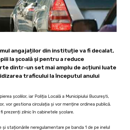
ul angajaților din instituție va fi decalat,
opiii la școală și pentru a reduce
rte dintr-un set mai amplu de acțiuni luate
idizarea traficului la începutul anului
rea școlilor, iar Poliția Locală a Municipiului București,
or, vor gestiona circulația și vor menține ordinea publică.
 prezenți zilnic în cabinetele școlare.
ile și staționările neregulamentare pe banda 1 de pe inelul