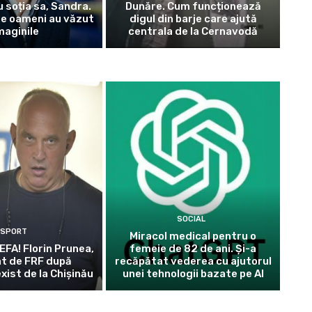
 soția sa, Sandra.
Dunăre. Cum funcționează
de oameni au văzut
digul din barje care ajută
maginile
centrala de la Cernavodă
SOCIAL
SPORT
Miracol medical pentru o
EFA! Florin Prunea,
femeie de 82 de ani. Și-a
t de FRF după
recăpătat vederea cu ajutorul
xist de la Chișinău
unei tehnologii bazate pe AI