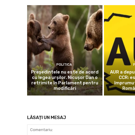
POLITICA
P
Președintele nu este de acord
AUR a depus
cu legea urșilor. Nicușor Dan o
CCR: e
retrimite în Parlament pentru
împrumutu
modificări
Româ
LĂSAȚI UN MESAJ