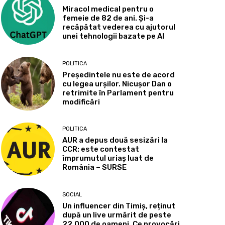
Miracol medical pentru o
femeie de 82 de ani. Și-a
recăpătat vederea cu ajutorul
unei tehnologii bazate pe AI
POLITICA
Președintele nu este de acord
cu legea urșilor. Nicușor Dan o
retrimite în Parlament pentru
modificări
POLITICA
AUR a depus două sesizări la
CCR: este contestat
împrumutul uriaș luat de
România – SURSE
SOCIAL
Un influencer din Timiș, reținut
după un live urmărit de peste
22.000 de oameni. Ce provocări