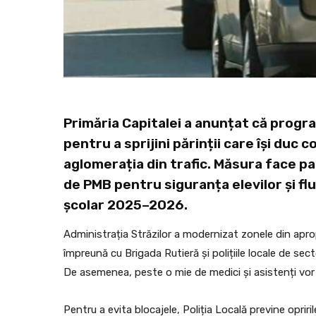
Primăria Capitalei a anunțat că program
pentru a sprijini părinții care își duc c
aglomerația din trafic. Măsura face pa
de PMB pentru siguranța elevilor și flu
școlar 2025–2026.
Administrația Străzilor a modernizat zonele din apropie
împreună cu Brigada Rutieră și polițiile locale de sect
De asemenea, peste o mie de medici și asistenți vor fi
Pentru a evita blocajele, Poliția Locală previne oprir