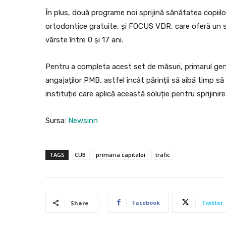
În plus, două programe noi sprijină sănătatea copiilor
ortodontice gratuite, și FOCUS VDR, care oferă un spr
vârste între 0 și 17 ani.
Pentru a completa acest set de măsuri, primarul gen
angajaților PMB, astfel încât părinții să aibă timp să 
instituție care aplică această soluție pentru sprijinire
Sursa:
Newsinn
TAGS
CUB
primaria capitalei
trafic
Facebook
Twitter
Share