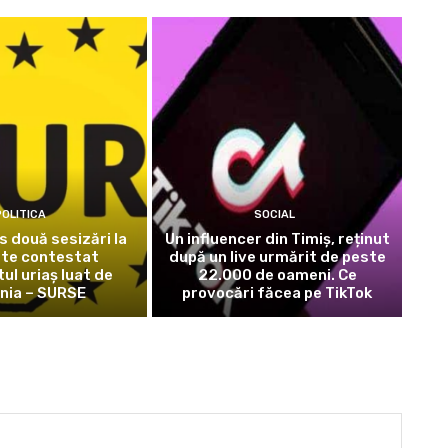
OLITICA
SOCIAL
 două sesizări la
Un influencer din Timiș, reținut
ste contestat
după un live urmărit de peste
l uriaș luat de
22.000 de oameni. Ce
nia – SURSE
provocări făcea pe TikTok