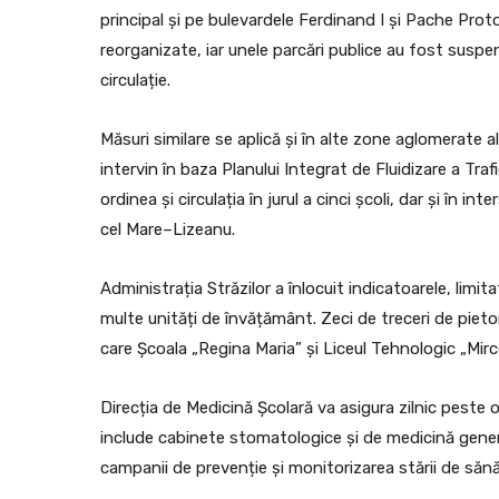
principal și pe bulevardele Ferdinand I și Pache Pro
reorganizate, iar unele parcări publice au fost sus
circulație.
Măsuri similare se aplică și în alte zone aglomerate ale
intervin în baza Planului Integrat de Fluidizare a Trafic
ordinea și circulația în jurul a cinci școli, dar și în
cel Mare–Lizeanu.
Administrația Străzilor a înlocuit indicatoarele, limi
multe unități de învățământ. Zeci de treceri de pieton
care Școala „Regina Maria” și Liceul Tehnologic „Mir
Direcția de Medicină Școlară va asigura zilnic peste 
include cabinete stomatologice și de medicină general
campanii de prevenție și monitorizarea stării de săn