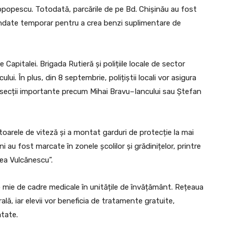
topopescu. Totodată, parcările de pe Bd. Chișinău au fost
pendate temporar pentru a crea benzi suplimentare de
 Capitalei. Brigada Rutieră și polițiile locale de sector
ului. În plus, din 8 septembrie, polițiștii locali vor asigura
 intersecții importante precum Mihai Bravu–Iancului sau Ștefan
tatoarele de viteză și a montat garduri de protecție la mai
i au fost marcate în zonele școlilor și grădinițelor, printre
cea Vulcănescu”.
o mie de cadre medicale în unitățile de învățământ. Rețeaua
ă, iar elevii vor beneficia de tratamente gratuite,
ătate.