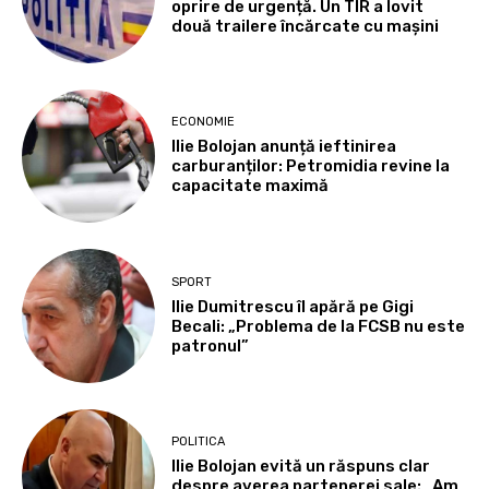
oprire de urgență. Un TIR a lovit
două trailere încărcate cu mașini
ECONOMIE
Ilie Bolojan anunță ieftinirea
carburanților: Petromidia revine la
capacitate maximă
SPORT
Ilie Dumitrescu îl apără pe Gigi
Becali: „Problema de la FCSB nu este
patronul”
POLITICA
Ilie Bolojan evită un răspuns clar
despre averea partenerei sale: „Am