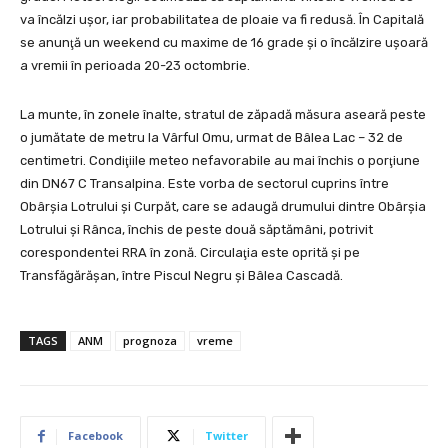
va încălzi uşor, iar probabilitatea de ploaie va fi redusă. În Capitală
se anunţă un weekend cu maxime de 16 grade şi o încălzire uşoară
a vremii în perioada 20-23 octombrie.
La munte, în zonele înalte, stratul de zăpadă măsura aseară peste
o jumătate de metru la Vârful Omu, urmat de Bâlea Lac – 32 de
centimetri. Condiţiile meteo nefavorabile au mai închis o porţiune
din DN67 C Transalpina. Este vorba de sectorul cuprins între
Obârşia Lotrului şi Curpăt, care se adaugă drumului dintre Obârşia
Lotrului şi Rânca, închis de peste două săptămâni, potrivit
corespondentei RRA în zonă. Circulaţia este oprită şi pe
Transfăgărăşan, între Piscul Negru şi Bâlea Cascadă.
TAGS
ANM
prognoza
vreme
Facebook
Twitter