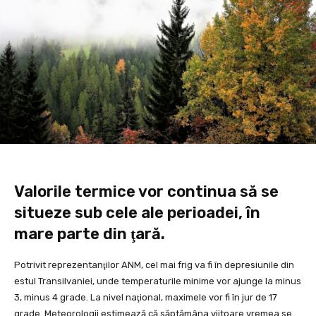
Valorile termice vor continua să se
situeze sub cele ale perioadei, în
mare parte din ţară.
Potrivit reprezentanţilor ANM, cel mai frig va fi în depresiunile din
estul Transilvaniei, unde temperaturile minime vor ajunge la minus
3, minus 4 grade. La nivel naţional, maximele vor fi în jur de 17
grade. Meteorologii estimează că săptămâna viitoare vremea se