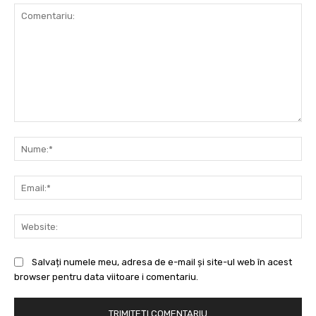
Comentariu:
Nu
Ema
Web
Salvați numele meu, adresa de e-mail și site-ul web în acest
browser pentru data viitoare i comentariu.