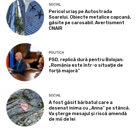
SOCIAL
Pericol uriaș pe Autostrada
Soarelui. Obiecte metalice capcană,
găsite pe carosabil. Avertisment
CNAIR
POLITICA
PSD, replică dură pentru Bolojan:
„România este într-o situație de
forță majoră”
SOCIAL
A fost găsit bărbatul care a
desenat inima cu „Anna” pe stâncă.
Va șterge mesajul și riscă amendă
de mii de lei