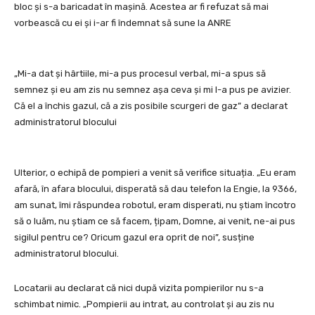
bloc și s-a baricadat în mașină. Acestea ar fi refuzat să mai
vorbească cu ei și i-ar fi îndemnat să sune la ANRE
„Mi-a dat și hârtiile, mi-a pus procesul verbal, mi-a spus să
semnez și eu am zis nu semnez așa ceva și mi l-a pus pe avizier.
Că el a închis gazul, că a zis posibile scurgeri de gaz” a declarat
administratorul blocului
Ulterior, o echipă de pompieri a venit să verifice situația. „Eu eram
afară, în afara blocului, disperată să dau telefon la Engie, la 9366,
am sunat, îmi răspundea robotul, eram disperati, nu știam încotro
să o luăm, nu știam ce să facem, țipam, Domne, ai venit, ne-ai pus
sigilul pentru ce? Oricum gazul era oprit de noi”, susține
administratorul blocului.
Locatarii au declarat că nici după vizita pompierilor nu s-a
schimbat nimic. „Pompierii au intrat, au controlat și au zis nu