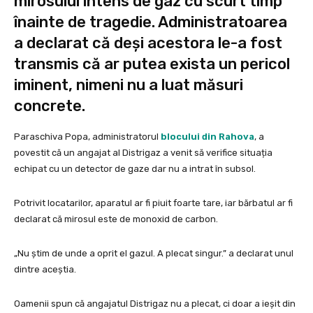
mirosului intens de gaz cu scurt timp
înainte de tragedie. Administratoarea
a declarat că deși acestora le-a fost
transmis că ar putea exista un pericol
iminent, nimeni nu a luat măsuri
concrete.
Paraschiva Popa, administratorul
blocului din Rahova
, a
povestit că un angajat al Distrigaz a venit să verifice situația
echipat cu un detector de gaze dar nu a intrat în subsol.
Potrivit locatarilor, aparatul ar fi piuit foarte tare, iar bărbatul ar fi
declarat că mirosul este de monoxid de carbon.
„Nu știm de unde a oprit el gazul. A plecat singur.” a declarat unul
dintre aceștia.
Oamenii spun că angajatul Distrigaz nu a plecat, ci doar a ieșit din