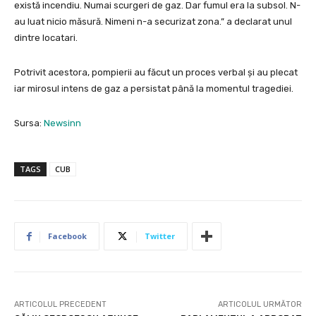
există incendiu. Numai scurgeri de gaz. Dar fumul era la subsol. N-
au luat nicio măsură. Nimeni n-a securizat zona.” a declarat unul
dintre locatari.
Potrivit acestora, pompierii au făcut un proces verbal și au plecat
iar mirosul intens de gaz a persistat până la momentul tragediei.
Sursa:
Newsinn
TAGS
CUB
Facebook
Twitter
ARTICOLUL PRECEDENT
ARTICOLUL URMĂTOR