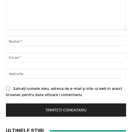
Comentariu:
Nu
Ema
Web
Salvați numele meu, adresa de e-mail și site-ul web în acest
browser pentru data viitoare i comentariu.
ULTIMELE ȘTIRI