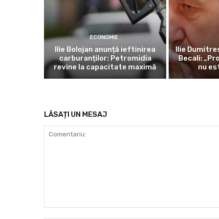
ECONOMIE
Ilie Bolojan anunță ieftinirea
Ilie Dumitre
carburanților: Petromidia
Becali: „Pr
revine la capacitate maximă
nu es
LĂSAȚI UN MESAJ
Comentariu: