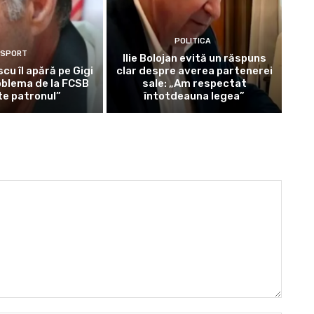
POLITICA
SPORT
Ilie Bolojan evită un răspuns
scu îl apără pe Gigi
clar despre averea partenerei
oblema de la FCSB
sale: „Am respectat
te patronul”
întotdeauna legea”