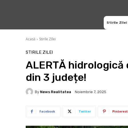
Stirile ZIlei
Acasă
Stirile ZIlei
STIRILE ZILEI
ALERTĂ hidrologică d
din 3 județe!
By
News Realitatea
Noiembrie 7, 2025
Facebook
Twitter
Pinterest