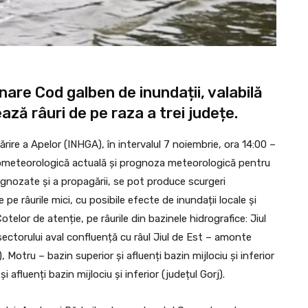
onare Cod galben de inundații, valabilă
ază râuri de pe raza a trei județe.
ărire a Apelor (INHGA), în intervalul 7 noiembrie, ora 14:00 –
drometeorologică actuală și prognoza meteorologică pentru
ognozate și a propagării, se pot produce scurgeri
e pe râurile mici, cu posibile efecte de inundații locale și
otelor de atenție, pe râurile din bazinele hidrografice: Jiul
 sectorului aval confluență cu râul Jiul de Est – amonte
, Motru – bazin superior și afluenți bazin mijlociu și inferior
i afluenți bazin mijlociu și inferior (județul Gorj).