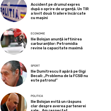
Accident pe drumul expres
după o oprire de urgență. Un TIR
a lovit două trailere încărcate
cu mașini
ECONOMIE
Ilie Bolojan anunță ieftinirea
carburanților: Petromidia
revine la capacitate maximă
SPORT
Ilie Dumitrescu îl apără pe Gigi
Becali: „Problema de la FCSB nu
este patronul”
POLITICA
Ilie Bolojan evită un răspuns
clar despre averea partenerei
sale: „Am respectat