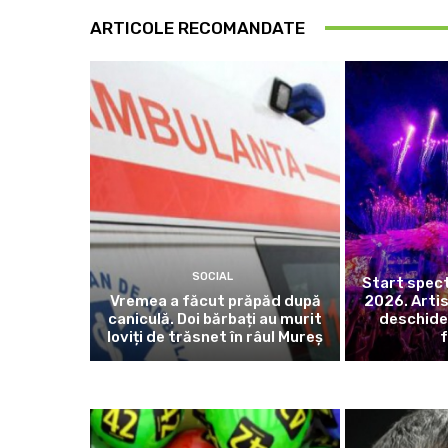
ARTICOLE RECOMANDATE
SOCIAL
Start spec
Vremea a făcut prăpăd după
2026. Artis
caniculă. Doi bărbați au murit
deschide
loviți de trăsnet în râul Mureș
f