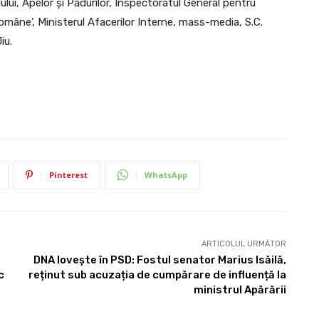
lui, Apelor și Pădurilor, Inspectoratul General pentru
omâne’, Ministerul Afacerilor Interne, mass-media, S.C.
iu.
Pinterest
WhatsApp
ARTICOLUL URMĂTOR
DNA lovește în PSD: Fostul senator Marius Isăilă,
c
reținut sub acuzația de cumpărare de influență la
ministrul Apărării