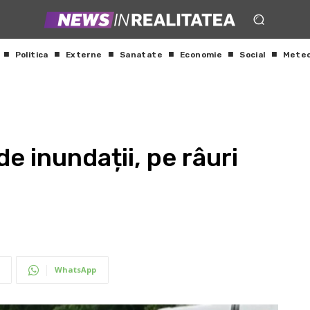
Politica
Externe
Sanatate
Economie
Social
Mete
e inundații, pe râuri
WhatsApp