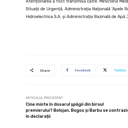
Atenționarea a fost transmisă către: Ministerul Mediu
Situații de Urgență, Administrația Națională ‘Apele R
Hidroelectrica S.A. și Administrația Bazinală de Apă J
Facebook
Twitter
Share
ARTICOLUL PRECEDENT
Cine minte în dosarul șpăgii din biroul
premierului? Bolojan, Bogos și Barbu se contrazi
în declarații