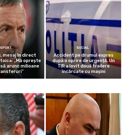
SPORT
SOCIAL
i, mesaj în direct
Accident pe drumul expres
toica: „Mă oprește
după o oprire de urgență. Un
să arunc milioane
TIR a lovit două trailere
ransferuri”
încărcate cu mașini