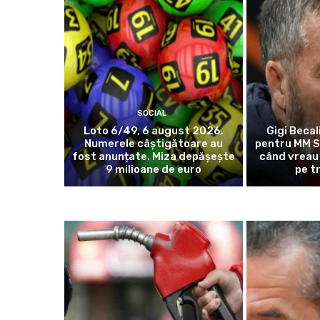
SOCIAL
Loto 6/49, 6 august 2026.
Gigi Becal
Numerele câștigătoare au
pentru MM S
fost anunțate. Miza depășește
când vreau 
9 milioane de euro
pe t