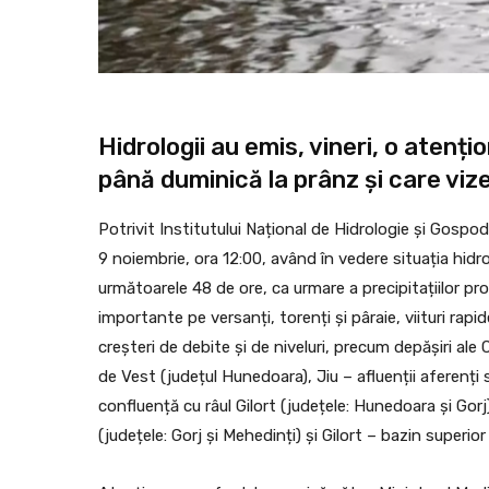
Hidrologii au emis, vineri, o atenți
până duminică la prânz și care vize
Potrivit Institutului Național de Hidrologie și Gospod
9 noiembrie, ora 12:00, având în vedere situația hi
următoarele 48 de ore, ca urmare a precipitațiilor pr
importante pe versanți, torenți și pâraie, viituri rapid
creșteri de debite și de niveluri, precum depășiri ale C
de Vest (județul Hunedoara), Jiu – afluenții aferenți
confluență cu râul Gilort (județele: Hunedoara și Gorj)
(județele: Gorj și Mehedinți) și Gilort – bazin superior ș