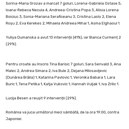
Sorina-Maria Grozav a marcat 7 goluri, Lorena-Gabriela Ostase 5,
Ioana-Rebeca Necula 4, Andreea-Cristina Popa 3, Alisia Lorena
Boiciuc 3, Sonia-Mariana Seraficeanu 3, Cristina Laslo 2, Elena
Roșu 2, Eva Kerekes 2, Mihaela Andreea Mihai 1, Asma Elghaoui 1.
Yuliya Dumanska a avut 13 intervenții (41%), iar Bianca Curmenț 2
(29%).
Pentru croate au înscris Tina Barisic 7 goluri, Sara Senvald 3, Ana
Malec 2, Andrea Simara 2, Iva Bule 2, Dejana Milosavljevic
(Dunărea Brăila) 1, Katarina Pavlovic 1, Veronika Babara 1, Lara
Buric 1, Tena Petika 1, Katja Vukovic 1, Hannah Vuljak 1, Iva Zrilic 1.
Lucija Besen a reușit 9 intervenții (29%).
România va juca următorul meci sâmbătă, de la ora 19:00, contra
Japoniei.