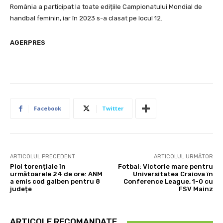
România a participat la toate edițiile Campionatului Mondial de
handbal feminin, iar în 2023 s-a clasat pe locul 12.
AGERPRES
Facebook
Twitter
ARTICOLUL PRECEDENT
ARTICOLUL URMĂTOR
Ploi torențiale în
Fotbal: Victorie mare pentru
următoarele 24 de ore: ANM
Universitatea Craiova în
a emis cod galben pentru 8
Conference League, 1-0 cu
județe
FSV Mainz
ARTICOLE RECOMANDATE