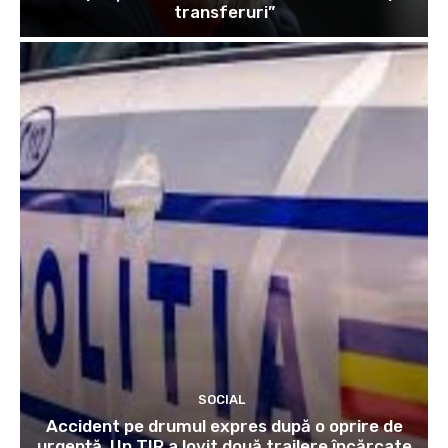
transferuri”
SOCIAL
Accident pe drumul expres după o oprire de
urgență. Un TIR a lovit două trailere încărcate