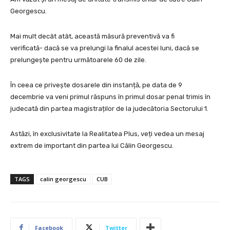
Georgescu.
Mai mult decât atât, această măsură preventivă va fi
verificată-
dacă se va prelungi la finalul acestei luni,
dacă se
prelungește pentru următoarele 60 de zile.
În ceea ce privește dosarele din instanță, pe data de 9
decembrie
va veni primul răspuns în primul dosar penal trimis în
judecată
din partea magistraților de la judecătoria Sectorului 1.
Astăzi, în exclusivitate la Realitatea Plus, v
eți vedea un mesaj
extrem de important din partea lui Călin Georgescu.
TAGS
calin georgescu
CUB
Facebook
Twitter