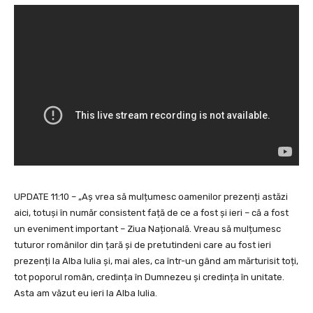
UPDATE 11:10 – „Aș vrea să mulțumesc oamenilor prezenți astăzi
aici, totuși în număr consistent față de ce a fost și ieri – că a fost
un eveniment important – Ziua Națională. Vreau să mulțumesc
tuturor românilor din țară și de pretutindeni care au fost ieri
prezenți la Alba Iulia și, mai ales, ca într-un gând am mărturisit toți,
tot poporul român, credința în Dumnezeu și credința în unitate.
Asta am văzut eu ieri la Alba Iulia.