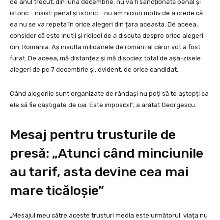
de anul trecut, din luna decembrie, nu va fi sancționată penal și
istoric – insist: penal și istoric – nu am niciun motiv de a crede că
ea nu se va repeta în orice alegeri din țara aceasta. De aceea,
consider că este inutil și ridicol de a discuta despre orice alegeri
din România. Aș insulta milioanele de români al căror vot a fost
furat. De aceea, mă distanțez și mă disociez total de așa-zisele
alegeri de pe 7 decembrie și, evident, de orice candidat.
Când alegerile sunt organizate de rândași nu poți să te aștepți ca
ele să fie câștigate de cai. Este imposibil”,
a arătat Georgescu.
Mesaj pentru trusturile de
presă: „Atunci când minciunile
au tarif, asta devine cea mai
mare ticăloșie”
„Mesajul meu către aceste trusturi media este următorul: viața nu