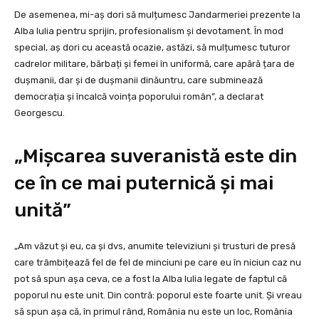
De asemenea, mi-aș dori să mulțumesc Jandarmeriei prezente la
Alba Iulia pentru sprijin, profesionalism și devotament. În mod
special, aș dori cu această ocazie, astăzi, să mulțumesc tuturor
cadrelor militare, bărbați și femei în uniformă, care apără țara de
dușmanii, dar și de dușmanii dinăuntru, care subminează
democrația și încalcă voința poporului român”, a declarat
Georgescu.
„Mișcarea suveranistă este din
ce în ce mai puternică și mai
unită”
„Am văzut și eu, ca și dvs, anumite televiziuni și trusturi de presă
care trâmbițează fel de fel de minciuni pe care eu în niciun caz nu
pot să spun așa ceva, ce a fost la Alba Iulia legate de faptul că
poporul nu este unit. Din contră: poporul este foarte unit. Și vreau
să spun așa că, în primul rând, România nu este un loc, România