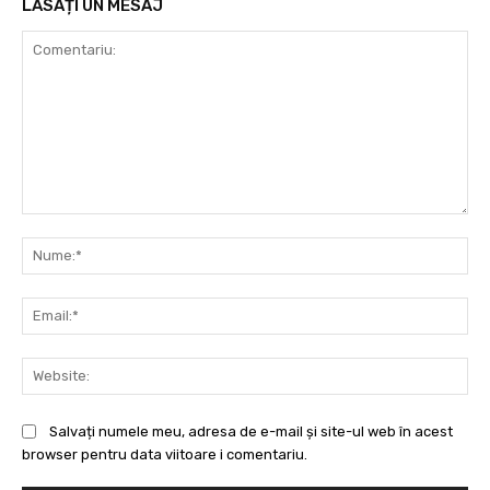
LĂSAȚI UN MESAJ
Comentariu:
Nu
Ema
Web
Salvați numele meu, adresa de e-mail și site-ul web în acest
browser pentru data viitoare i comentariu.