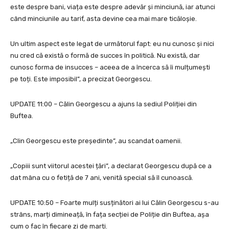
este despre bani, viața este despre adevăr și minciună, iar atunci
când minciunile au tarif, asta devine cea mai mare ticăloșie.
Un ultim aspect este legat de următorul fapt: eu nu cunosc și nici
nu cred că există o formă de succes în politică. Nu există, dar
cunosc forma de insucces – aceea de a încerca să îi mulțumești
pe toți. Este imposibil”, a precizat Georgescu.
UPDATE 11:00 – Călin Georgescu a ajuns la sediul Poliției din
Buftea.
„Clin Georgescu este președinte”, au scandat oamenii.
„Copiii sunt viitorul acestei țări”, a declarat Georgescu după ce a
dat mâna cu o fetiță de 7 ani, venită special să îl cunoască.
UPDATE 10:50 – Foarte mulți susținători ai lui Călin Georgescu s-au
strâns, marți dimineață, în fața secției de Poliție din Buftea, așa
cum o fac în fiecare zi de marți.