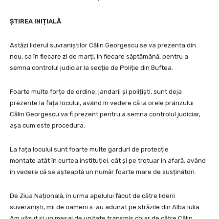
ȘTIREA INIȚIALĂ
Astăzi liderul suvraniștilor Călin Georgescu se va prezenta din
nou,
ca în fiecare zi de marți, în fiecare săptămână,
pentru a
semna controlul judiciar la secție de Poliție din Buftea
.
Foarte multe forțe de ordine,
jandarii și polițiști, sunt deja
prezente la fața locului,
având în vedere că la orele prânzului
Călin Georgescu va fi prezent
pentru a semna controlul judiciar,
așa cum este procedura.
La fața locului sunt foarte multe garduri de protecție
montate
atât în curtea instituției, cât și pe trotuar în afară,
având
în vedere că se așteaptă un număr foarte mare de susținători.
De Ziua Națională, în urma apelului făcut de către liderii
suveraniști,
mii de oameni s-au adunat pe străzile din Alba Iulia.
Am văzut și un mesaj de unitate
transmis chiar de către Călin