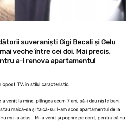
dătorii suveraniști Gigi Becali și Gelu
mai veche între cei doi. Mai precis,
 pentru a-i renova apartamentul
 opost TV, în stilul caracteristic.
e a venit la mine, plângea acum 7 ani, să-i dau niște bani,
 stau maică-sa și taică-su. I-am scos apartamentul de la
 nu mi i-a adus… Mi-a venit și poprire pe cont, pentru că nu