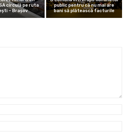
SA circulă pe ruta
public pentru că nu mai are
ști – Brașov
bani să plătească facturile
Nume:
Email:*