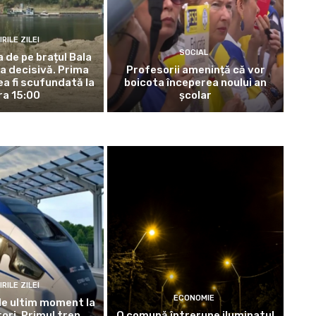
IRILE ZILEI
SOCIAL
 de pe brațul Bala
za decisivă. Prima
Profesorii amenință că vor
ea fi scufundată la
boicota începerea noului an
ra 15:00
școlar
IRILE ZILEI
ECONOMIE
e ultim moment la
ori. Primul tren
O comună întrerupe iluminatul