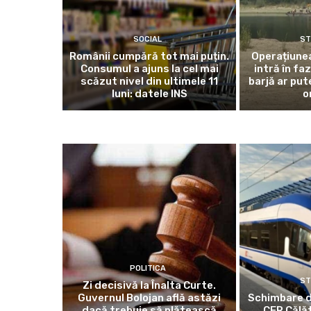
SOCIAL
ST
Românii cumpără tot mai puțin.
Operațiunea
Consumul a ajuns la cel mai
intră în fa
scăzut nivel din ultimele 11
barjă ar put
luni: datele INS
o
POLITICA
ST
Zi decisivă la Înalta Curte.
Guvernul Bolojan află astăzi
Schimbare d
dacă trebuie să plătească
CFR Călăt