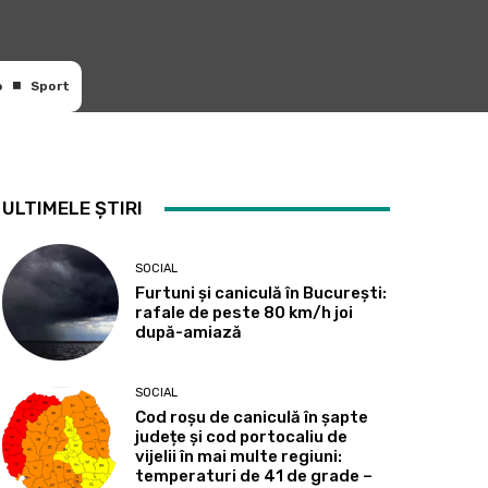
o
Sport
ULTIMELE ȘTIRI
SOCIAL
Furtuni și caniculă în București:
rafale de peste 80 km/h joi
după-amiază
SOCIAL
Cod roșu de caniculă în șapte
județe și cod portocaliu de
vijelii în mai multe regiuni:
temperaturi de 41 de grade –