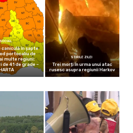
SOCIAL
 caniculă în șapte
cod portocaliu de
STIRILE ZILEI
mai multe regiuni:
 de 41 de grade –
Trei morți în urma unui atac
HARTA
rusesc asupra regiunii Harkov