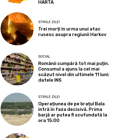
HARTA
STIRILE ZILEI
Trei morți în urma unui atac
rusesc asupra regiunii Harkov
SOCIAL
Românii cumpără tot mai puțin.
Consumul a ajuns la cel mai
scăzut nivel din ultimele 11 luni:
datele INS
STIRILE ZILEI
Operațiunea de pe brațul Bala
intră în faza decisivă. Prima
barjă ar putea fi scufundată la
ora 15:00