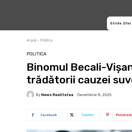
Stirile ZIlei
Acasă
Politica
POLITICA
Binomul Becali-Vișan
trădătorii cauzei su
By
News Realitatea
Decembrie 8, 2025
Facebook
Twitter
Pinterest