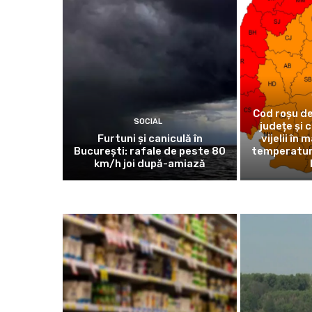
Cod roșu de
SOCIAL
județe și 
Furtuni și caniculă în
vijelii în 
București: rafale de peste 80
temperaturi
km/h joi după-amiază