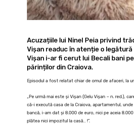
Acuzațiile lui Ninel Peia privind tră
Vișan readuc în atenție o legătură 
Vișan i-ar fi cerut lui Becali bani
părinților din Craiova.
Episodul a fost relatat chiar de omul de afaceri, la un
„Pe urmă mai este și Vișan (Gelu Vișan – n. red.), car
că-i execută casa de la Craiova, apartamentul, unde
bancă, i-am dat și 8.000 de euro, nici pe aceia 8.000
plătea nici impozitul la casă… !”.