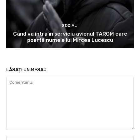
SOCIAL
Când va intra în serviciu avionul TAROM care
poartă numele lui Mircea Lucescu
LĂSAȚI UN MESAJ
Comentariu:
Nu