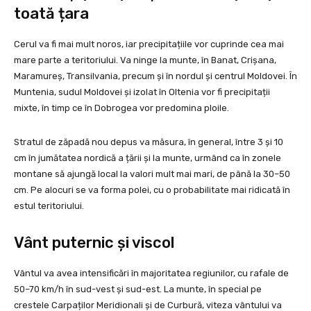
toată țara
Cerul va fi mai mult noros, iar precipitațiile vor cuprinde cea mai
mare parte a teritoriului. Va ninge la munte, în Banat, Crișana,
Maramureș, Transilvania, precum și în nordul și centrul Moldovei. În
Muntenia, sudul Moldovei și izolat în Oltenia vor fi precipitații
mixte, în timp ce în Dobrogea vor predomina ploile.
Stratul de zăpadă nou depus va măsura, în general, între 3 și 10
cm în jumătatea nordică a țării și la munte, urmând ca în zonele
montane să ajungă local la valori mult mai mari, de până la 30–50
cm. Pe alocuri se va forma polei, cu o probabilitate mai ridicată în
estul teritoriului.
Vânt puternic și viscol
Vântul va avea intensificări în majoritatea regiunilor, cu rafale de
50–70 km/h în sud-vest și sud-est. La munte, în special pe
crestele Carpaților Meridionali și de Curbură, viteza vântului va