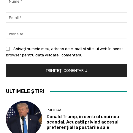
Ema
Web
Salvați numele meu, adresa de e-mail și site-ul web în acest
browser pentru data viitoare i comentariu.
ULTIMELE ȘTIRI
POLITICA
Donald Trump, în centrul unui nou
scandal. Acuzații privind accesul
preferențial la postările sale