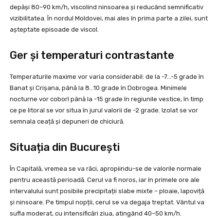
depăși 80–90 km/h, viscolind ninsoarea și reducând semnificativ
vizibilitatea. În nordul Moldovei, mai ales în prima parte a zilei, sunt
așteptate episoade de viscol.
Ger și temperaturi contrastante
Temperaturile maxime vor varia considerabil: de la -7…-5 grade în
Banat și Crișana, până la 8…10 grade în Dobrogea. Minimele
nocturne vor coborî până la -15 grade în regiunile vestice, în timp
ce pe litoral se vor situa în jurul valorii de -2 grade. Izolat se vor
semnala ceață și depuneri de chiciură.
Situația din București
În Capitală, vremea se va răci, apropiindu-se de valorile normale
pentru această perioadă. Cerul va fi noros, iar în primele ore ale
intervalului sunt posibile precipitații slabe mixte – ploaie, lapoviță
și ninsoare. Pe timpul nopții, cerul se va degaja treptat. Vântul va
sufla moderat, cu intensificări ziua, atingând 40–50 km/h.