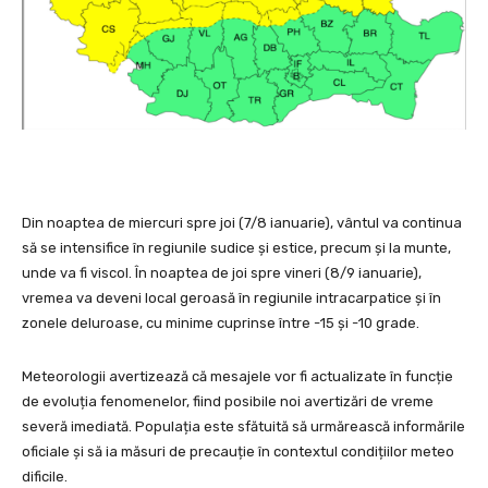
Din noaptea de miercuri spre joi (7/8 ianuarie), vântul va continua
să se intensifice în regiunile sudice și estice, precum și la munte,
unde va fi viscol. În noaptea de joi spre vineri (8/9 ianuarie),
vremea va deveni local geroasă în regiunile intracarpatice și în
zonele deluroase, cu minime cuprinse între -15 și -10 grade.
Meteorologii avertizează că mesajele vor fi actualizate în funcție
de evoluția fenomenelor, fiind posibile noi avertizări de vreme
severă imediată. Populația este sfătuită să urmărească informările
oficiale și să ia măsuri de precauție în contextul condițiilor meteo
dificile.