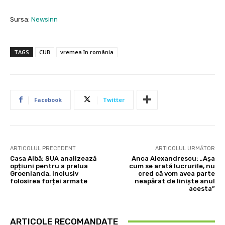
Sursa:
Newsinn
TAGS
CUB
vremea în românia
Facebook
Twitter
ARTICOLUL PRECEDENT
ARTICOLUL URMĂTOR
Casa Albă: SUA analizează
Anca Alexandrescu: „Așa
opțiuni pentru a prelua
cum se arată lucrurile, nu
Groenlanda, inclusiv
cred că vom avea parte
folosirea forței armate
neapărat de liniște anul
acesta”
ARTICOLE RECOMANDATE