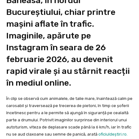
Băneasa, în nordul
Bucureștiului, chiar printre
mașini aflate în trafic.
Imaginile, apărute pe
Instagram în seara de 26
februarie 2026, au devenit
rapid virale și au stârnit reacții
în mediul online.
În clip se observă cum animalele, de talie mare, înaintează calm pe
carosabil și traversează pe trecerea de pietoni, în timp ce șoferii
încetinesc pentru a le permite să ajungă în siguranță pe cealaltă
parte a drumului. Potrivit imaginilor surprinse din interiorul unui
autoturism, viteza de deplasare scade până la 6 km/h, iar în trafic
nu se aud claxoane sau semne de panică, arată
oficiuldeștiri.ro.