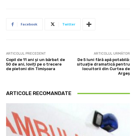
Facebook
Twitter
ARTICOLUL PRECEDENT
ARTICOLUL URMĂTOR
Copil de 11 ani și un bărbat de
De 5 luni fără apă potabilă:
50 de ani, loviți pe o trecere
situație dramatică pentru
de pietoni din Timișoara
locuitorii din Curtea de
Argeș
ARTICOLE RECOMANDATE