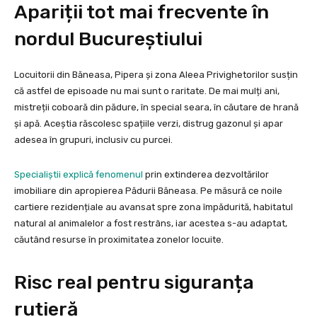
Apariții tot mai frecvente în
nordul Bucureștiului
Locuitorii din Băneasa, Pipera și zona Aleea Privighetorilor susțin
că astfel de episoade nu mai sunt o raritate. De mai mulți ani,
mistreții coboară din pădure, în special seara, în căutare de hrană
și apă. Aceștia răscolesc spațiile verzi, distrug gazonul și apar
adesea în grupuri, inclusiv cu purcei.
Specialiștii explică fenomenul
prin extinderea dezvoltărilor
imobiliare din apropierea Pădurii Băneasa. Pe măsură ce noile
cartiere rezidențiale au avansat spre zona împădurită, habitatul
natural al animalelor a fost restrâns, iar acestea s-au adaptat,
căutând resurse în proximitatea zonelor locuite.
Risc real pentru siguranța
rutieră