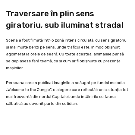
Traversare în plin sens
giratoriu, sub iluminat stradal
Scena a fost filmată într-o zonă intens circulată, cu sens giratoriu
și mai multe benzi pe sens, unde traficul este, în mod obișnuit,
aglomerat la orele de seară. Cu toate acestea, animalele par să
se deplaseze fără teamă, ca și cum ar fi obișnuite cu prezența
mașinilor.
Persoana care a publicat imaginile a adăugat pe fundal melodia
„Welcome to the Jungle”, o alegere care reflectă ironic situația tot
mai frecventă din nordul Capitalei, unde întâlnirile cu fauna
sălbatică au devenit parte din cotidian.