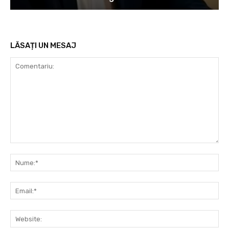
LĂSAȚI UN MESAJ
Comentariu:
Nu
Ema
Web