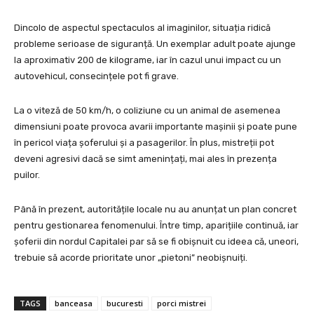
Dincolo de aspectul spectaculos al imaginilor, situația ridică
probleme serioase de siguranță. Un exemplar adult poate ajunge
la aproximativ 200 de kilograme, iar în cazul unui impact cu un
autovehicul, consecințele pot fi grave.
La o viteză de 50 km/h, o coliziune cu un animal de asemenea
dimensiuni poate provoca avarii importante mașinii și poate pune
în pericol viața șoferului și a pasagerilor. În plus, mistreții pot
deveni agresivi dacă se simt amenințați, mai ales în prezența
puilor.
Până în prezent, autoritățile locale nu au anunțat un plan concret
pentru gestionarea fenomenului. Între timp, aparițiile continuă, iar
șoferii din nordul Capitalei par să se fi obișnuit cu ideea că, uneori,
trebuie să acorde prioritate unor „pietoni” neobișnuiți.
TAGS
banceasa
bucuresti
porci mistrei