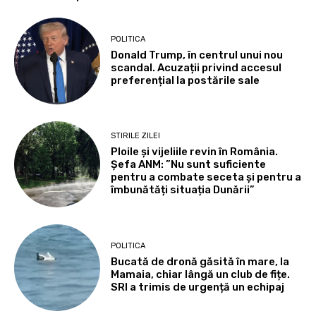
POLITICA
Donald Trump, în centrul unui nou
scandal. Acuzații privind accesul
preferențial la postările sale
STIRILE ZILEI
Ploile și vijeliile revin în România.
Șefa ANM: ”Nu sunt suficiente
pentru a combate seceta și pentru a
îmbunătăți situația Dunării”
POLITICA
Bucată de dronă găsită în mare, la
Mamaia, chiar lângă un club de fițe.
SRI a trimis de urgență un echipaj