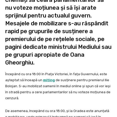
nu voteze moțiunea și să își arate
sprijinul pentru actualul guvern.
Mesajele de mobilizare s-au răspândit
rapid pe grupurile de susținere a
premierului de pe rețelele sociale, pe
pagini dedicate ministrului Mediului sau
pe grupuri apropiate de Oana
Gheorghiu.
Începând cu ora 18:00 în Piața Victoriei, în fața Guvernului, este
așteptat să înceapă un
miting
de susținere pentru premierul Ilie
Bolojan. S-au mobilizat oamenii în mediul online și spun că vor ieși
în stradă pentru a cere parlamentarilor să nu voteze moțiunea de
cenzură.
De asemenea, începând cu ora 18:00, și la Oradea este anunțată
o mobilizare, unde primarul îi îndeamnă pe oameni să iasă în