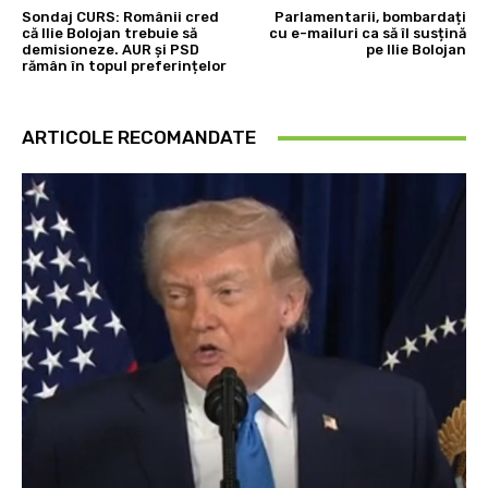
Sondaj CURS: Românii cred
Parlamentarii, bombardați
că Ilie Bolojan trebuie să
cu e-mailuri ca să îl susțină
demisioneze. AUR și PSD
pe Ilie Bolojan
rămân în topul preferințelor
ARTICOLE RECOMANDATE