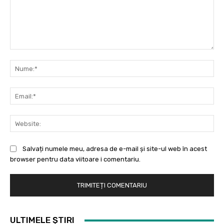
Comentariu:
Nu
Ema
Web
Salvați numele meu, adresa de e-mail și site-ul web în acest
browser pentru data viitoare i comentariu.
ULTIMELE ȘTIRI