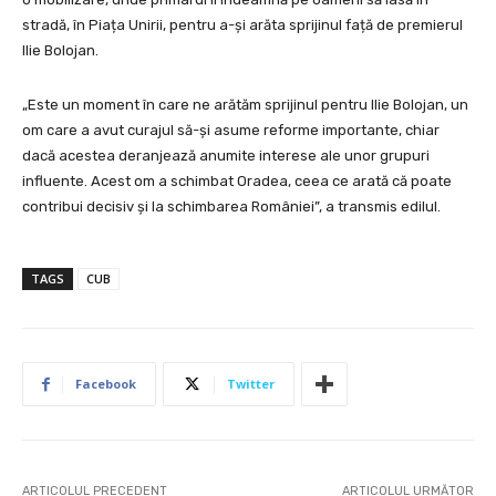
stradă, în Piața Unirii, pentru a-și arăta sprijinul față de premierul
Ilie Bolojan.
„Este un moment în care ne arătăm sprijinul pentru Ilie Bolojan, un
om care a avut curajul să-și asume reforme importante, chiar
dacă acestea deranjează anumite interese ale unor grupuri
influente. Acest om a schimbat Oradea, ceea ce arată că poate
contribui decisiv și la schimbarea României”, a transmis edilul.
TAGS
CUB
Facebook
Twitter
ARTICOLUL PRECEDENT
ARTICOLUL URMĂTOR