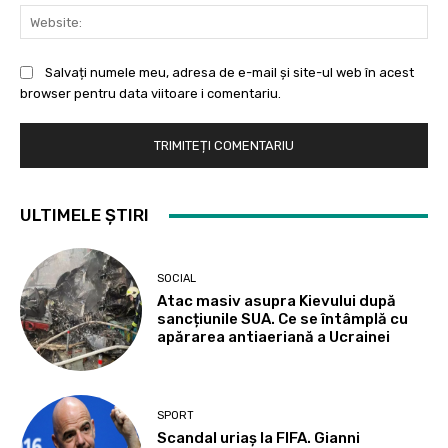
Web
Salvați numele meu, adresa de e-mail și site-ul web în acest
browser pentru data viitoare i comentariu.
ULTIMELE ȘTIRI
SOCIAL
Atac masiv asupra Kievului după
sancțiunile SUA. Ce se întâmplă cu
apărarea antiaeriană a Ucrainei
SPORT
Scandal uriaș la FIFA. Gianni