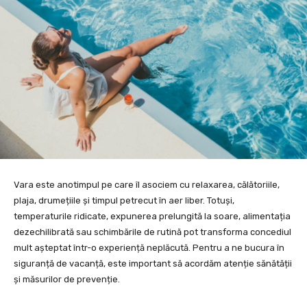
Vara este anotimpul pe care îl asociem cu relaxarea, călătoriile,
plaja, drumețiile și timpul petrecut în aer liber. Totuși,
temperaturile ridicate, expunerea prelungită la soare, alimentația
dezechilibrată sau schimbările de rutină pot transforma concediul
mult așteptat într-o experiență neplăcută. Pentru a ne bucura în
siguranță de vacanță, este important să acordăm atenție sănătății
și măsurilor de prevenție.