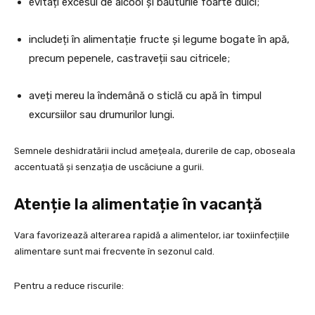
evitați excesul de alcool și băuturile foarte dulci;
includeți în alimentație fructe și legume bogate în apă,
precum pepenele, castraveții sau citricele;
aveți mereu la îndemână o sticlă cu apă în timpul
excursiilor sau drumurilor lungi.
Semnele deshidratării includ amețeala, durerile de cap, oboseala
accentuată și senzația de uscăciune a gurii.
Atenție la alimentație în vacanță
Vara favorizează alterarea rapidă a alimentelor, iar toxiinfecțiile
alimentare sunt mai frecvente în sezonul cald.
Pentru a reduce riscurile: