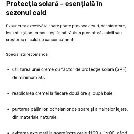
Protecția solară – esențială în
sezonul cald
Expunerea excesivă la soare poate provoca arsuri, deshidratare,
insolație și, pe termen lung, îmbătrânirea prematură a pielii sau
creșterea riscului de cancer cutanat.
Specialiștii recomandă:
utilizarea unei creme cu factor de protecție solară (SPF)
de minimum 30;
reaplicarea cremei la fiecare două ore și după baie;
purtarea pălăriilor, ochelarilor de soare și a hainelor lejere,
din materiale naturale;
evitarea expunerii la soare între orele 11:00 și 16:00, când