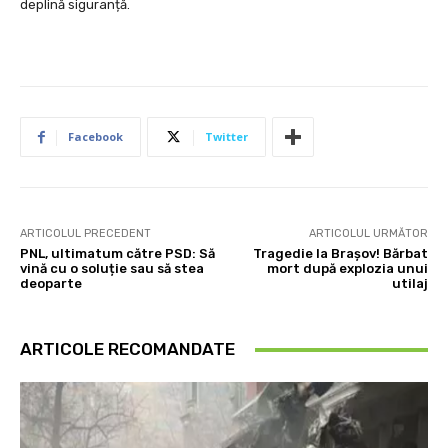
deplină siguranță.
Facebook
Twitter
ARTICOLUL PRECEDENT
ARTICOLUL URMĂTOR
PNL, ultimatum către PSD: Să
Tragedie la Brașov! Bărbat
vină cu o soluție sau să stea
mort după explozia unui
deoparte
utilaj
ARTICOLE RECOMANDATE