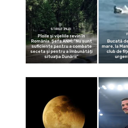
STIRILE ZILEI
P
Ploile și vijeliile revin în
România. Șefa ANM: ”Nu sunt
Bucată de
suficiente pentru a combate
mare, la Mam
seceta și pentru a îmbunătăți
club de fiț
situația Dunării”
urgenț