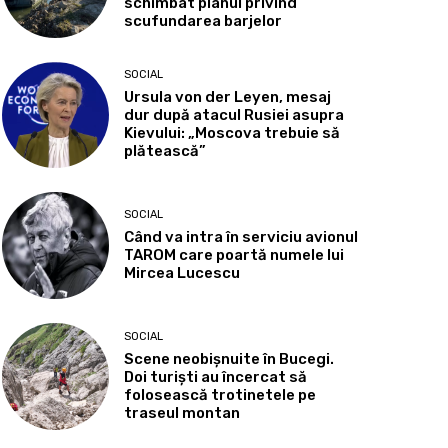
schimbat planul privind
scufundarea barjelor
SOCIAL
Ursula von der Leyen, mesaj
dur după atacul Rusiei asupra
Kievului: „Moscova trebuie să
plătească”
SOCIAL
Când va intra în serviciu avionul
TAROM care poartă numele lui
Mircea Lucescu
SOCIAL
Scene neobișnuite în Bucegi.
Doi turiști au încercat să
folosească trotinetele pe
traseul montan