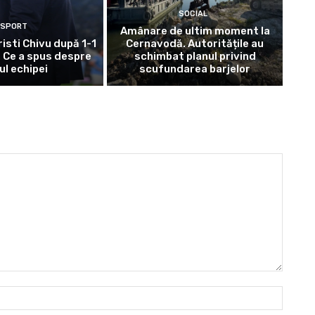
SOCIAL
SPORT
Amânare de ultim moment la
risti Chivu după 1-1
Cernavodă. Autoritățile au
. Ce a spus despre
schimbat planul privind
ul echipei
scufundarea barjelor
Nume: