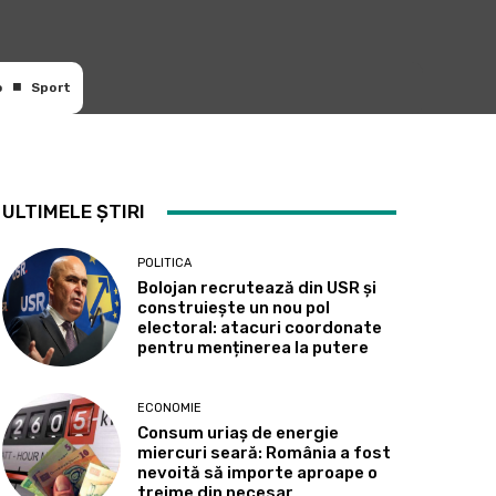
o
Sport
ULTIMELE ȘTIRI
POLITICA
Bolojan recrutează din USR și
construiește un nou pol
electoral: atacuri coordonate
pentru menținerea la putere
ECONOMIE
Consum uriaș de energie
miercuri seară: România a fost
nevoită să importe aproape o
treime din necesar