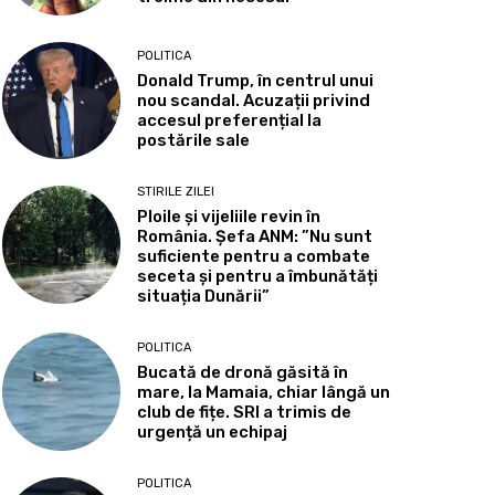
POLITICA
Donald Trump, în centrul unui
nou scandal. Acuzații privind
accesul preferențial la
postările sale
STIRILE ZILEI
Ploile și vijeliile revin în
România. Șefa ANM: ”Nu sunt
suficiente pentru a combate
seceta și pentru a îmbunătăți
situația Dunării”
POLITICA
Bucată de dronă găsită în
mare, la Mamaia, chiar lângă un
club de fițe. SRI a trimis de
urgență un echipaj
POLITICA