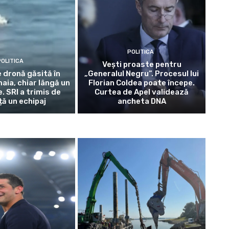
POLITICA
OLITICA
Vești proaste pentru
 dronă găsită în
„Generalul Negru”. Procesul lui
aia, chiar lângă un
Florian Coldea poate începe.
e. SRI a trimis de
Curtea de Apel validează
ă un echipaj
ancheta DNA