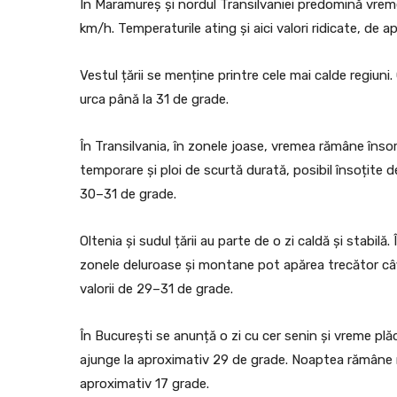
În Maramureș și nordul Transilvaniei predomină vreme
km/h. Temperaturile ating și aici valori ridicate, de
Vestul țării se menține printre cele mai calde regiuni.
urca până la 31 de grade.
În Transilvania, în zonele joase, vremea rămâne înso
temporare și ploi de scurtă durată, posibil însoțite de
30–31 de grade.
Oltenia și sudul țării au parte de o zi caldă și stabil
zonele deluroase și montane pot apărea trecător câți
valorii de 29–31 de grade.
În București se anunță o zi cu cer senin și vreme plă
ajunge la aproximativ 29 de grade. Noaptea rămâne 
aproximativ 17 grade.