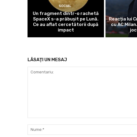
SOCIAL
Un fragment dintr-o rachetă
SpaceX s-a prăbușit pe Lună.
Reacția lui C
Ce au aflat cercetătorii după
cu AC Milan
impact
joc
LĂSAȚI UN MESAJ
Comentariu: