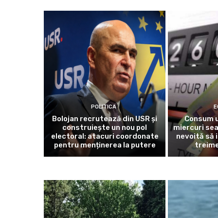
POLITICA
E
Bolojan recrutează din USR și
Consum u
construiește un nou pol
miercuri sea
electoral: atacuri coordonate
nevoită să 
pentru menținerea la putere
treime