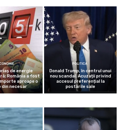
CONOMIE
POLITICA
riaș de energie
Donald Trump, în centrul unui
ră: România a fost
nou scandal. Acuzații privind
importe aproape o
accesul preferențial la
 din necesar
postările sale