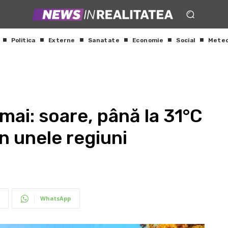
Politica
Externe
Sanatate
Economie
Social
Mete
ai: soare, până la 31°C
în unele regiuni
WhatsApp