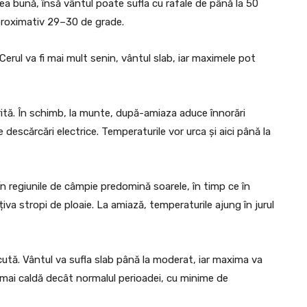
a bună, însă vântul poate sufla cu rafale de până la 50
 aproximativ 29–30 de grade.
 Cerul va fi mai mult senin, vântul slab, iar maximele pot
rită. În schimb, la munte, după-amiaza aduce înnorări
 descărcări electrice. Temperaturile vor urca și aici până la
ă. În regiunile de câmpie predomină soarele, în timp ce în
va stropi de ploaie. La amiază, temperaturile ajung în jurul
cută. Vântul va sufla slab până la moderat, iar maxima va
mai caldă decât normalul perioadei, cu minime de