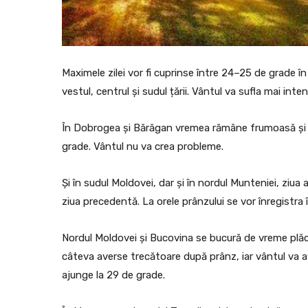
Maximele zilei vor fi cuprinse între 24–25 de grade în
vestul, centrul și sudul țării. Vântul va sufla mai inte
În Dobrogea și Bărăgan vremea rămâne frumoasă și ca
grade. Vântul nu va crea probleme.
Și în sudul Moldovei, dar și în nordul Munteniei, ziua
ziua precedentă. La orele prânzului se vor înregistra 
Nordul Moldovei și Bucovina se bucură de vreme plăc
câteva averse trecătoare după prânz, iar vântul va a
ajunge la 29 de grade.