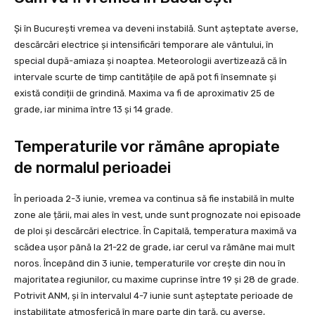
Și în București vremea va deveni instabilă. Sunt așteptate averse,
descărcări electrice și intensificări temporare ale vântului, în
special după-amiaza și noaptea. Meteorologii avertizează că în
intervale scurte de timp cantitățile de apă pot fi însemnate și
există condiții de grindină. Maxima va fi de aproximativ 25 de
grade, iar minima între 13 și 14 grade.
Temperaturile vor rămâne apropiate
de normalul perioadei
În perioada 2-3 iunie, vremea va continua să fie instabilă în multe
zone ale țării, mai ales în vest, unde sunt prognozate noi episoade
de ploi și descărcări electrice. În Capitală, temperatura maximă va
scădea ușor până la 21-22 de grade, iar cerul va rămâne mai mult
noros. Începând din 3 iunie, temperaturile vor crește din nou în
majoritatea regiunilor, cu maxime cuprinse între 19 și 28 de grade.
Potrivit ANM, și în intervalul 4-7 iunie sunt așteptate perioade de
instabilitate atmosferică în mare parte din țară, cu averse,