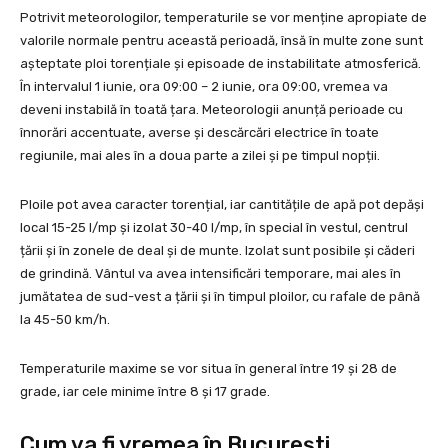
Potrivit meteorologilor, temperaturile se vor menține apropiate de
valorile normale pentru această perioadă, însă în multe zone sunt
așteptate ploi torențiale și episoade de instabilitate atmosferică.
În intervalul 1 iunie, ora 09:00 – 2 iunie, ora 09:00, vremea va
deveni instabilă în toată țara. Meteorologii anunță perioade cu
înnorări accentuate, averse și descărcări electrice în toate
regiunile, mai ales în a doua parte a zilei și pe timpul nopții.
Ploile pot avea caracter torențial, iar cantitățile de apă pot depăși
local 15-25 l/mp și izolat 30-40 l/mp, în special în vestul, centrul
țării și în zonele de deal și de munte. Izolat sunt posibile și căderi
de grindină. Vântul va avea intensificări temporare, mai ales în
jumătatea de sud-vest a țării și în timpul ploilor, cu rafale de până
la 45-50 km/h.
Temperaturile maxime se vor situa în general între 19 și 28 de
grade, iar cele minime între 8 și 17 grade.
Cum va fi vremea în București