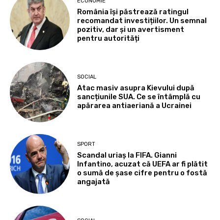
ECONOMIE
România își păstrează ratingul
recomandat investițiilor. Un semnal
pozitiv, dar și un avertisment
pentru autorități
SOCIAL
Atac masiv asupra Kievului după
sancțiunile SUA. Ce se întâmplă cu
apărarea antiaeriană a Ucrainei
SPORT
Scandal uriaș la FIFA. Gianni
Infantino, acuzat că UEFA ar fi plătit
o sumă de șase cifre pentru o fostă
angajată