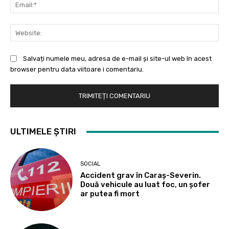
Ema
Web
Salvați numele meu, adresa de e-mail și site-ul web în acest
browser pentru data viitoare i comentariu.
ULTIMELE ȘTIRI
SOCIAL
Accident grav în Caraș-Severin.
Două vehicule au luat foc, un șofer
ar putea fi mort