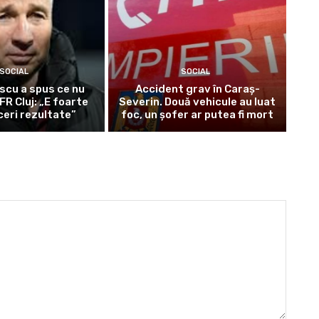
SOCIAL
SOCIAL
scu a spus ce nu
Accident grav în Caraș-
FR Cluj: „E foarte
Severin. Două vehicule au luat
ceri rezultate”
foc, un șofer ar putea fi mort