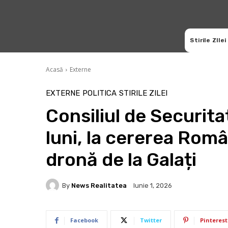
Stirile ZIlei
Acasă
Externe
EXTERNE
POLITICA
STIRILE ZILEI
Consiliul de Securit
luni, la cererea Româ
dronă de la Galați
By
News Realitatea
Iunie 1, 2026
Facebook
Twitter
Pinterest