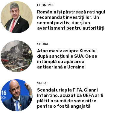
ECONOMIE
România își păstrează ratingul
recomandat investițiilor. Un
semnal pozitiv, dar și un
avertisment pentru autorități
SOCIAL
Atac masiv asupra Kievului
după sancțiunile SUA. Ce se
întâmplă cu apărarea
antiaeriană a Ucrainei
SPORT
Scandal uriaș la FIFA. Gianni
Infantino, acuzat că UEFA ar fi
plătit o sumă de șase cifre
pentru o fostă angajată