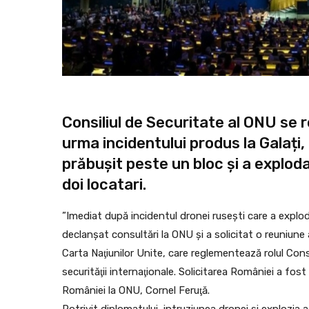
Consiliul de Securitate al ONU se r
urma incidentului produs la Galați
prăbușit peste un bloc și a explod
doi locatari.
”Imediat după incidentul dronei ruseşti care a explo
declanşat consultări la ONU şi a solicitat o reuniune a
Carta Naţiunilor Unite, care reglementează rolul Consili
securităţii internaţionale. Solicitarea României a fost 
României la ONU, Cornel Feruţă.
Potrivit diplomatului, intruziunea dronei şi explozia