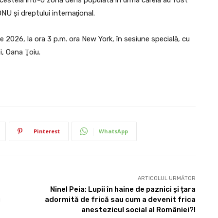
ONU şi dreptului internaţional.
nie 2026, la ora 3 p.m. ora New York, în sesiune specială, cu
i, Oana Ţoiu.
Pinterest
WhatsApp
ARTICOLUL URMĂTOR
Ninel Peia: Lupii în haine de paznici și țara
u
adormită de frică sau cum a devenit frica
anestezicul social al României?!