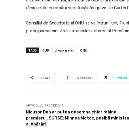
răniţi cetăţeni români sunt încălcări grave ale Cartei 
Consiliul de Securitate al ONU se va întruni luni, 1 iu
participarea ministrului afacerilor externe al Românie
TAGS
CUB
drona galați
ONU
Facebook
Twitter
Share
ARTICOLUL PRECEDENT
Nicușor Dan ar putea desemna chiar mâine
premierul. SURSE: Mihnea Motoc, posibil ministr
al Apărării