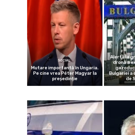
Alertă la g
SOCIAL
dronă a e
Mutare importantă în Ungaria.
gazoduct
Pe cine vrea Péter Magyar la
Bulgariei a
președinție
de 