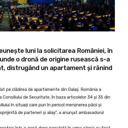
eunește luni la solicitarea României, în
, unde o dronă de origine rusească s-a
at, distrugând un apartament și rănind
dat pe clădirea de apartamente din Galaţi, România a
 Consiliului de Securitate, în baza articolelor 34 şi 35 din
ului în situaţii care pun în pericol menţinerea păcii şi
sprijinită de parteneri şi aliaţi”, a anunţat ambasadorul
 acesteia într-o zonă dens populată în urma căreia au fost