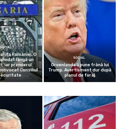
SOCIAL
ranița României. O
SOCIAL
xplodat lângă un
, iar premierul
Groenlanda îi pune frână lui
 convocat Consiliul
Trump. Avertisment dur după
Securitate
planul de foraj