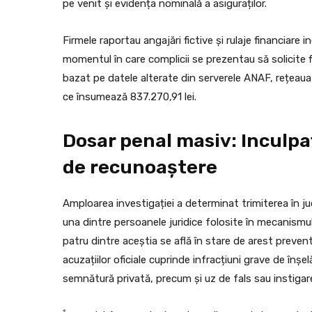
pe venit și evidența nominală a asiguraților.
Firmele raportau angajări fictive și rulaje financiare 
momentul în care complicii se prezentau să solicite 
bazat pe datele alterate din serverele ANAF, rețeaua
ce însumează 837.270,91 lei.
Dosar penal masiv: Inculpaț
de recunoaștere
Amploarea investigației a determinat trimiterea în ju
una dintre persoanele juridice folosite în mecanismul 
patru dintre aceștia se află în stare de arest preventi
acuzațiilor oficiale cuprinde infracțiuni grave de înșel
semnătură privată, precum și uz de fals sau instigare