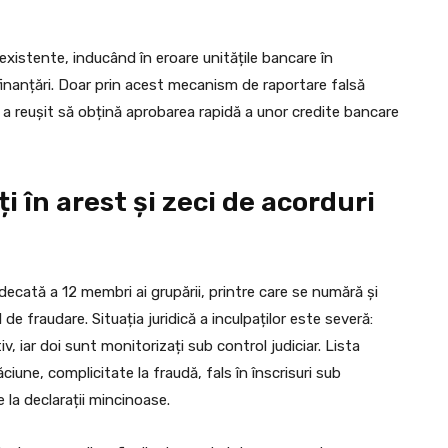
inexistente, inducând în eroare unitățile bancare în
finanțări. Doar prin acest mecanism de raportare falsă
 a reușit să obțină aprobarea rapidă a unor credite bancare
i în arest și zeci de acorduri
decată a 12 membri ai grupării, printre care se numără și
de fraudare. Situația juridică a inculpaților este severă:
v, iar doi sunt monitorizați sub control judiciar. Lista
ăciune, complicitate la fraudă, fals în înscrisuri sub
 la declarații mincinoase.