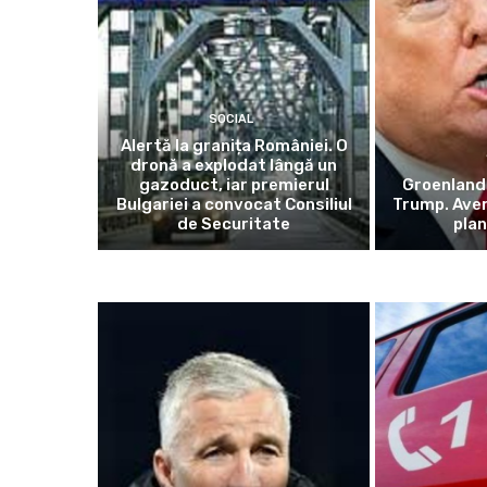
SOCIAL
Alertă la granița României. O
dronă a explodat lângă un
gazoduct, iar premierul
Groenlanda
Bulgariei a convocat Consiliul
Trump. Ave
de Securitate
plan