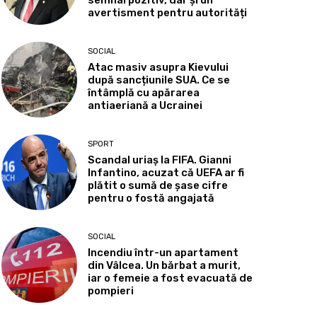
semnal pozitiv, dar și un
avertisment pentru autorități
SOCIAL
Atac masiv asupra Kievului
după sancțiunile SUA. Ce se
întâmplă cu apărarea
antiaeriană a Ucrainei
SPORT
Scandal uriaș la FIFA. Gianni
Infantino, acuzat că UEFA ar fi
plătit o sumă de șase cifre
pentru o fostă angajată
SOCIAL
Incendiu într-un apartament
din Vâlcea. Un bărbat a murit,
iar o femeie a fost evacuată de
pompieri