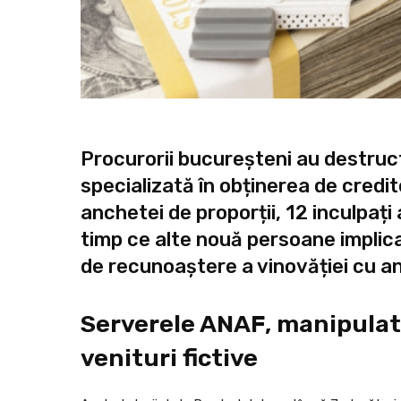
Procurorii bucureșteni au destruct
specializată în obținerea de credi
anchetei de proporții, 12 inculpați a
timp ce alte nouă persoane implic
de recunoaștere a vinovăției cu an
Serverele ANAF, manipulat
venituri fictive