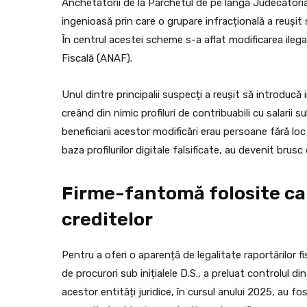
Anchetatorii de la Parchetul de pe lângă Judecătoria
ingenioasă prin care o grupare infracțională a reușit să
În centrul acestei scheme s-a aflat modificarea ilega
Fiscală (ANAF).
Unul dintre principalii suspecți a reușit să introducă 
creând din nimic profiluri de contribuabili cu salarii s
beneficiarii acestor modificări erau persoane fără l
baza profilurilor digitale falsificate, au devenit brusc
Firme-fantomă folosite ca
creditelor
Pentru a oferi o aparență de legalitate raportărilor fi
de procurori sub inițialele D.S., a preluat controlul 
acestor entități juridice, în cursul anului 2025, au fos