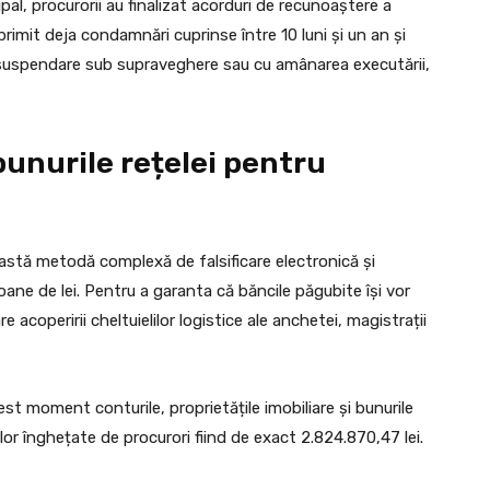
pal, procurorii au finalizat acorduri de recunoaștere a
primit deja condamnări cuprinse între 10 luni și un an și
cu suspendare sub supraveghere sau cu amânarea executării,
bunurile rețelei pentru
eastă metodă complexă de falsificare electronică și
ioane de lei. Pentru a garanta că băncile păgubite își vor
acoperirii cheltuielilor logistice ale anchetei, magistrații
t moment conturile, proprietățile imobiliare și bunurile
lor înghețate de procurori fiind de exact 2.824.870,47 lei.