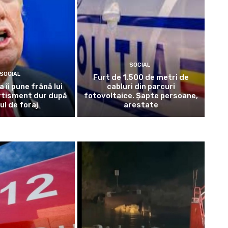
SOCIAL
SOCIAL
Furt de 1.500 de metri de
 îi pune frână lui
cabluri din parcuri
rtisment dur după
fotovoltaice. Șapte persoane,
ul de foraj
arestate