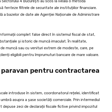
 Sectorului 4 București au scos la iveală o metodă
 fenteze filtrele de securitate ale instituțiilor financiare.
lă a bazelor de date ale Agenției Naționale de Administrare
informații complet false direct în sistemul fiscal de stat,
ubstanțiale și istoric de muncă imaculat. În realitate,
oc de muncă sau cu venituri extrem de modeste, care, pe
 clienți eligibili pentru împrumuturi bancare de mare valoare.
 paravan pentru contractarea
scale introduse în sistem, coordonatorul rețelei, identificat
din umbră asupra a șase societăți comerciale. Prin intermediul
t depuse zeci de declarații fiscale fictive privind impozitul