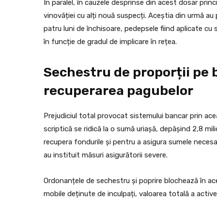
În paralel, în cauzele desprinse din acest dosar princi
vinovăției cu alți nouă suspecți. Aceștia din urmă au 
patru luni de închisoare, pedepsele fiind aplicate 
în funcție de gradul de implicare în rețea.
Sechestru de proporții pe 
recuperarea pagubelor
Prejudiciul total provocat sistemului bancar prin ac
scriptică se ridică la o sumă uriașă, depășind 2,8 mil
recupera fondurile și pentru a asigura sumele necesare 
au instituit măsuri asigurătorii severe.
Ordonanțele de sechestru și poprire blochează în aces
mobile deținute de inculpați, valoarea totală a active