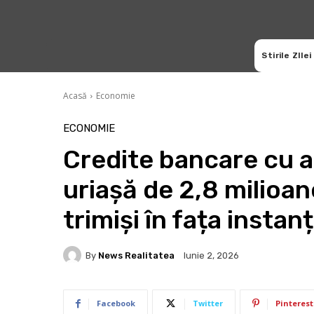
Stirile ZIlei
Acasă
Economie
ECONOMIE
Credite bancare cu a
uriașă de 2,8 milioane
trimiși în fața instanț
By
News Realitatea
Iunie 2, 2026
Facebook
Twitter
Pinterest