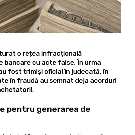
urat o rețea infracțională
te bancare cu acte false. În urma
u fost trimiși oficial în judecată, în
ate în fraudă au semnat deja acorduri
chetatorii.
e pentru generarea de